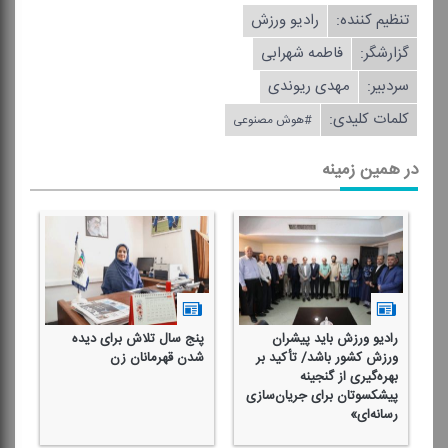
تنظیم كننده:
رادیو ورزش
گزارشگر:
فاطمه شهرابی
سردبیر:
مهدی ریوندی
کلمات کلیدی:
#هوش مصنوعی
در همین زمینه
رادیو ورزش باید پیشران
پنج سال تلاش برای دیده
چه
ورزش كشور باشد/ تأكید بر
شدن قهرمانان زن
را
بهره‌گیری از گنجینه
در
پیشكسوتان برای جریان‌سازی
با
رسانه‌ای»