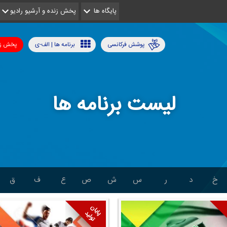
پایگاه ها
پخش زنده و آرشیو رادیو
پوشش فرکانسی
برنامه ها | الف-ی
پخش زن
لیست برنامه ها
خ
د
ر
س
ش
ص
ع
ف
ق
پایان
تولید