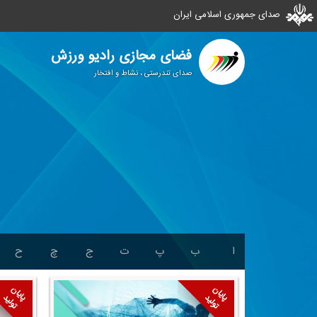
صدای جمهوری اسلامی ایران
فضای مجازی رادیو ورزش
صدای تندرستی ، نشاط و افتخار
ا
ب
پ
ت
ج
چ
ح
پایان
پایان
تولید
تولید