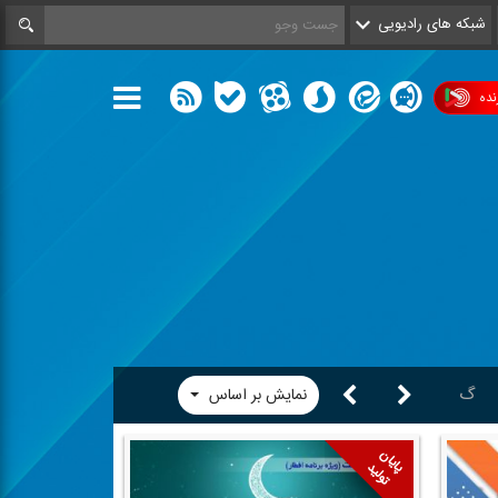
شبکه های رادیویی
ده
گ
م
ه
و
ی
نمایش بر اساس
پایان
تولید