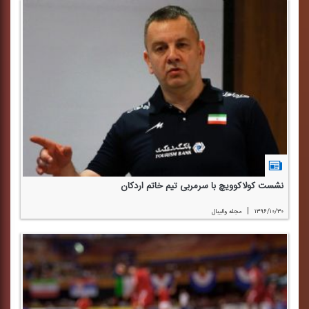
نشست كولاكوویچ با سرمربی تیم خاتم اردكان
|
۱۳۹۶/۱۰/۳۰
مجله والیبال