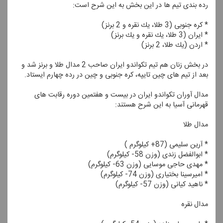
رده بندی تیم ها در این بخش به این شرح است:
* كره جنوبی (3 طلا، یك نقره و 2 برنز)
* ایران (3 طلا، یك نقره و یك برنز)
* اردن (یك طلا، 2 برنز)
در بخش زنان هم تیم تكواندو ایران صاحب 2 مدال طلا و برنز شد و
بعد از تیم های چین تایپه، كره جنوبی و چین در رده چهارم ایستاد.
مدال آوران تكواندو ایران در بیست و هفتمین دوره رقابت های
قهرمانی آسیا به این شرح هستند:
مدال طلا
* آرین سلیمی (87+ كیلوگرم )
* ابوالفضل زندی (وزن 58- كیلوگرم)
* مهدی حاجی موسایی (وزن 63- كیلوگرم)
* امیرسینا بختیاری (وزن 74- كیلوگرم)
* ناهید كیانی (وزن 57- كیلوگرم)
مدال نقره