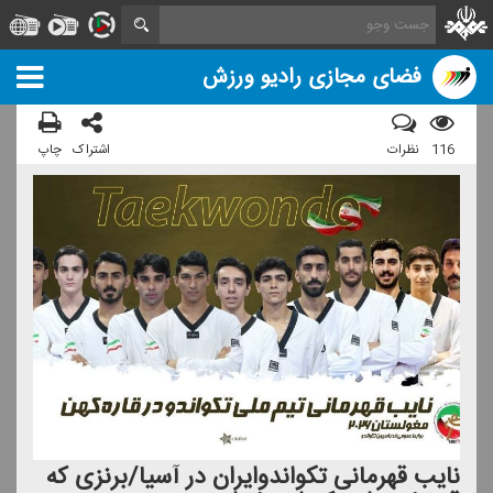
فضای مجازی رادیو ورزش
116
نظرات
اشتراک
چاپ
نایب قهرمانی تكواندوایران در آسیا/برنزی كه