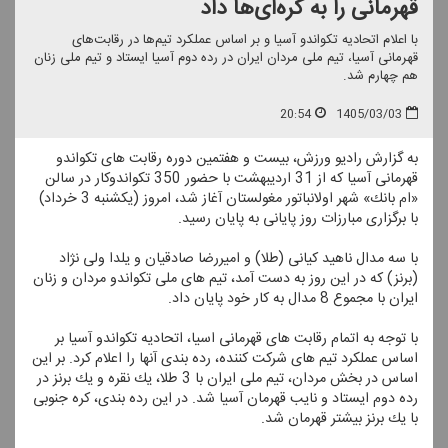
قهرمانی را به كره‌ای‌ها داد
با اعلام اتحادیه تكواندو آسیا و بر اساس عملكرد تیم‌ها در رقابت‌های
قهرمانی آسیا، تیم ملی مردان ایران در رده دوم آسیا ایستاد و تیم ملی زنان
هم چهارم شد.
20:54
1405/03/03
به گزارش رادیو ورزش، بیست‌ و هفتمین دوره رقابت های تكواندو
قهرمانی آسیا كه از 31 اردیبهشت با حضور 350 تكواندوكار در سالن
«ام بانك» شهر اولانباتور مغولستان آغاز شد، امروز (یكشنبه 3 خرداد)
با برگزاری مبارزات روز پایانی به پایان رسید.
با سه مدال ناهید كیانی (طلا) و امیررضا صادقیان و یلدا ولی نژاد
(برنز) كه در این روز به دست آمد، تیم های ملی تكواندو مردان و زنان
ایران با مجموع 8 مدال به كار خود پایان داد.
با توجه به اتمام رقابت های قهرمانی اسیا، اتحادیه تكواندو آسیا بر
اساس عملكرد تیم های شركت كننده، رده بندی آنها را اعلام كرد. بر این
اساس در بخش مردان، تیم ملی ایران با 3 طلا، یك نقره و یك برنز در
رده دوم ایستاد و نایب قهرمان آسیا شد. در این رده بندی، كره جنوبی
با یك برنز بیشتر قهرمان شد.