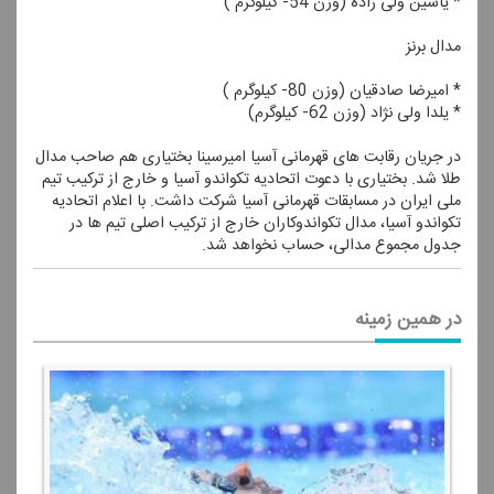
* یاسین ولی زاده (وزن 54- كیلوگرم )
مدال برنز
* امیرضا صادقیان (وزن 80- كیلوگرم )
* یلدا ولی نژاد (وزن 62- كیلوگرم)
در جریان رقابت های قهرمانی آسیا امیرسینا بختیاری هم صاحب مدال
طلا شد. بختیاری با دعوت اتحادیه تكواندو آسیا و خارج از تركیب تیم
ملی ایران در مسابقات قهرمانی آسیا شركت داشت. با اعلام اتحادیه
تكواندو آسیا، مدال تكواندوكاران خارج از تركیب اصلی تیم ها در
جدول مجموع مدالی، حساب نخواهد شد.
در همین زمینه