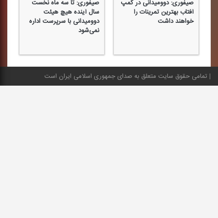
صیفوری: دوومیدانی در كمپ
صیفوری: تا سه ماه نخست
چا
آفتاب بهترین تمرینات را
سال آینده هیچ هیئت
می
ی
خواهند داشت
دوومیدانی با سرپرست اداره
تج
نمی‌شود
هی
تمامی حقوق سایت متعلق به صدای جمهوری اسلامی ایران است