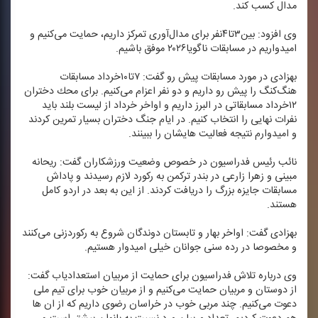
مدال كسب كند.
وی افزود: بین۳تا۴نفر برای مدال‌آوری تمركز داریم، حمایت می‌كنیم و
امیدواریم در مسابقات ناگویا۲۰۲۶ موفق باشیم.
بهزادی در مورد مسابقات پیش رو گفت: ۷تا۱۰خرداد مسابقات
هنگ‌كنگ را پیش رو داریم و دو نفر اعزام می‌كنیم. برای محك دختران
۱۲خرداد مسابقاتی در البرز داریم و اواخر خرداد از لیست بلند باید
نفرات نهایی را انتخاب كنیم. در ایام جنگ دختران بسیار تمرین كردند
و امیدوارم نتیجه فعالیت هایشان را ببینند.
نائب رئیس فدراسیون در خصوص وضعیت ورزشكاران گفت: ریحانه
مبینی و زهرا زارعی در بندر تركمن به ركورد لازم رسیدند و پاداش
مسابقات جایزه بزرگ را دریافت كردند. از این به بعد در اردو كامل
هستند.
بهزادی گفت: اواخر بهار و تابستان دوندگان شروع به ركوردزنی می‌كنند
و مخصوصا در رده سنی جوانان خیلی امیدوار هستیم.
وی درباره تلاش فدراسیون برای حمایت از مربیان استعدادیاب گفت:
از دوستان و مربیان حمایت می‌كنیم و از مربیان خوب برای تیم ملی
دعوت می‌كنیم. چند مربی خوب در خراسان رضوی داریم كه از ان ها