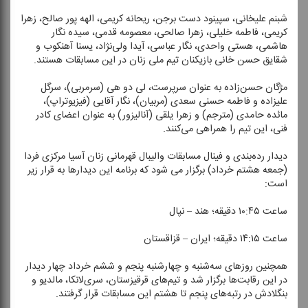
شبنم علیخانی، سپینود دست برجن، ریحانه كریمی، الهه پور صالح، زهرا
كریمی، فاطمه خلیلی، زهرا صالحی، معصومه قدمی، سیده نگار
هاشمی، هستی واحدی، نگار عباسی، آیدا ولی‌نژاد، یسنا آهنكوب و
شقایق حسن خانی بازیكنان تیم ملی زنان در این مسابقات هستند.
مژگان حسن‌زاده به عنوان سرپرست، لی دو هی (سرمربی)، سرگل
علیزاده و فاطمه حسنی سعدی (مربیان)، نگار آقایی (فیزیوتراپ)،
مائده حامدی (مترجم) و زهرا یلقی (آنالیزور) به عنوان اعضای كادر
فنی، این تیم را همراهی می‌كنند.
دیدار رده‌بندی و فینال مسابقات والیبال قهرمانی زنان آسیا مركزی فردا
(جمعه هشتم خرداد) برگزار می شود كه برنامه این دیدارها به قرار زیر
است:
ساعت ۱۰:۴۵ دقیقه؛ هند – نپال
ساعت ۱۴:۱۵ دقیقه؛ ایران – قزاقستان
همچنین روزهای سه‌شنبه و چهارشنبه پنجم و ششم خرداد چهار دیدار
در این رقابت‌ها برگزار شد و تیم‌های قرقیزستان، سری‌لانكا، مالدیو و
بنگلادش در رتبه‌های پنجم تا هشتم این مسابقات قرار گرفتند.