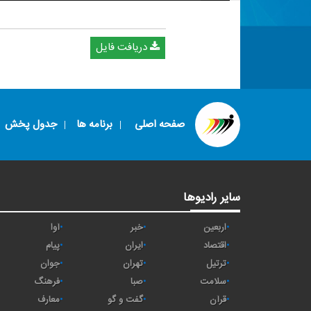
دریافت فایل
صفحه اصلی
برنامه ها
جدول پخش
سایر رادیوها
اربعین
خبر
آوا
اقتصاد
ايران
پیام
ترتیل
تهران
جوان
سلامت
صبا
فرهنگ
قرآن
گفت و گو
معارف