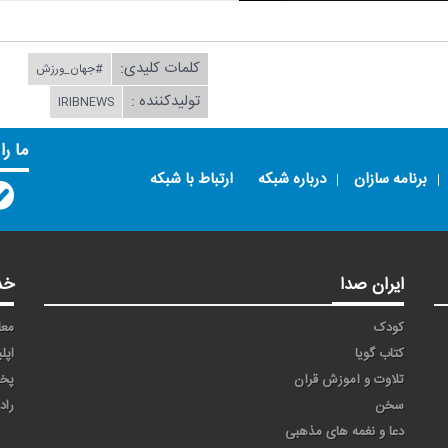
کلمات کلیدی:
#جهان_ورزش
تولیدکننده :
IRIBNEWS
ما را
برنامه سازان
درباره شبکه
ارتباط با شبکه
ایران صدا
خد
کودک
معا
کتاب گویا
اپل
تلاوت و آموزش قرآن
پخ
سخن
راد
دعا و نغمه های مذهبی