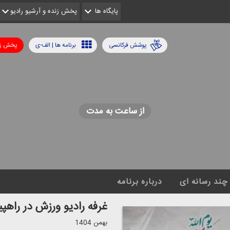
پایگاه ها
پخش زنده و آرشیو رادیو
پوشش فرکانسی
برنامه ها | الف-ی
پخش زن
از ساعت به مدت
چند رسانه ای
درباره برنامه
غرفه رادیو ورزش در راهپیمایی 
بهمن 1404