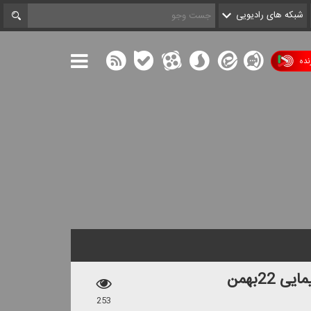
شبکه های رادیویی
ده
22بهمن
253