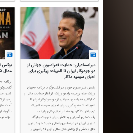
میراسماعیلی: حمایت فدراسیون جهانی از
بوكس ا
دو جودوكار ایران تا المپیك؛ پیگیری برای
مدال شد
احیای سهمیه داكار
برنامه «
رئیس فدراسیون جودو در گفت‌وگو با برنامه «جهان
گفت‌وگو 
ورزش‌های رزمی» رادیو ورزش از آغاز حمایت مالی و
شدن مدال
تداركاتی فدراسیون جهانی از دو جودوكار ایران تا
المپیك، ادامه پیگیری برای احیای سهمیه المپیك
آماده‌سا
نوجوانان داكار، برنامه اعزام تیم‌های پایه به
ناگویا، 
رقابت‌های آسیایی و تلاش برای تقویت جایگاه
اعزام تیم
داوری ایران در عرصه بین‌المللی خبر داد و در عین
حال بخشی از چالش‌های مالی این فدراسیون را