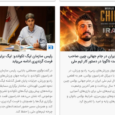
یران در جام جهانی چین صاحب
رئیس سازمان لیگ تكواندو: لیگ برتر 
؛ ناگویا در دستور كار تیم ملی
فرمت گرندپری ادامه می‌یابد
جهان ورزش‌های رزمی» رادیو ورزش، در
در گفت‌وگوی مصطفی بابایی، رئیس سازمان 
با دبیركل فدراسیون بوكس، هم به قطعی
فدراسیون تكواندو، با برنامه جهان ورزش‌های 
 تیم ملی ایران در جام جهانی بوكس چین
رادیو ورزش، جزئیات پایان فصل گذشته لیگ ب
پس از ۲۹ سال پرداخت و هم آخرین وضعیت
نحوه تعیین قهرمانان، ساختار برگزاری مسابق
زی تیم‌های ملی برای بازی‌های آسیایی
برنامه‌های پیش‌روی لیگ‌های تكواندو تشریح
اردوهای برون‌مرزی، شرایط بوكس بانوان و
موضوعی كه نشان می‌دهد فدراسیون قصد دا
‌های پایه و امید را تشریح كرد.
برگزاری لیگ‌ها را همچنان با فرمت گرندپری د
كند و همزمان مسیر حضور استعدادهای جدید
چرخه تیم‌های ملی را حفظ كند.