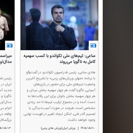
ساعی: تیم‌های ملی تكواندو با كسب سهمیه
میراسما
كامل به ناگویا می‌روند
مدال‌آ
هادی ساعی، رئیس فدراسیون تكواندو، در گفت‌وگو
با برنامه «جهان ورزش‌های رزمی» با تشریح آخرین
رئیس فدر
وضعیت تیم‌های ملی برای حضور در بازی‌های
ایران در 
آسیایی ناگویا گفت هر چهار سهمیه بخش مردان و
جدید آما
هر چهار سهمیه بخش بانوان برای این رقابت‌ها به
ناگویا و
دست آمده و در مجموع تركیب تیم‌ها تا حد زیادی
مدال‌آور
مشخص است، هرچند در صورت آسیب‌دیدگی یا
اعزام می
تصمیم كادر فنی، امكان ایجاد تغییر در فهرست نهایی
وقفه، در
وجود خواهد داشت.
بزرگسالا
|
۱۴۰۵/۰۵/۱۰
ورزش ایران(ورزش های رزمی)
۰۵/۰۵/۰۳