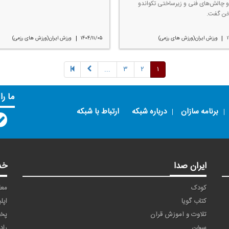
و چالش‌های فنی و زیرساختی تكواندو
خن گفت.
|
|
۱
ورزش ایران(ورزش های رزمی)
۱۴۰۴/۱۱/۰۵
ورزش ایران(ورزش های رزمی)
...
۳
۲
۱
ما را
برنامه سازان
درباره شبکه
ارتباط با شبکه
ایران صدا
خد
کودک
معا
کتاب گویا
اپل
تلاوت و آموزش قرآن
پخ
سخن
راد