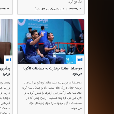
تشریح كرد.
|
۱۴۰۵/۰۴/۰۶
ورزش ایران(ورزش های رزمی)
۰۵/۰۳/۳۰
موحدنیا: ساندا پرقدرت به مسابقات ناگویا
پیگیری 
‌می‌رود
رزمی
موحدنیا سرمربی تیم ملی ساندا ووشو در ارتباط با
رهنما ری
برنامه جهان ورزش‌های رزمی رادیو ورزش بیان كرد:
ورزش‌های
بلافاصله بعد از آتش‌بس اردوها را شروع كردیم و
داریم. و
الان دور دوم اردوها هستیم. از پنج وزنی كه در
دوباره ر
مسابقات ناگویا وجود دارد چهار ورزشكار اعزام
قهرمانی 
می‌شوند.
ماست كه 
می‌شوند 