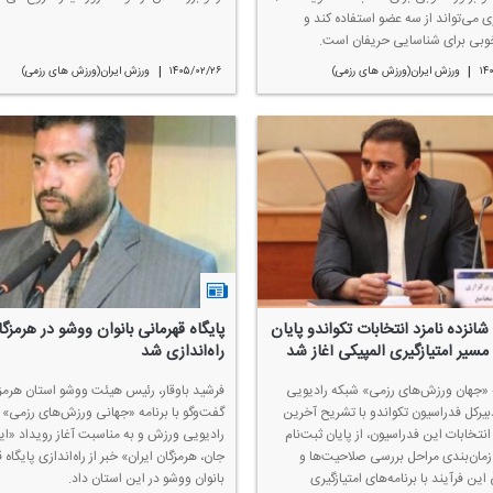
 می‌تواند از سه عضو استفاده كند و
وبی برای شناسایی حریفان است.
|
|
۱۴
ورزش ایران(ورزش های رزمی)
۱۴۰۵/۰۲/۲۶
ورزش ایران(ورزش های رزمی)
 شانزده نامزد انتخابات تكواندو پایان
پایگاه قهرمانی بانوان ووشو در هرمزگ
مسیر امتیازگیری المپیكی آغاز شد
راه‌اندازی شد
ه «جهان ورزش‌های رزمی» شبكه رادیویی
فرشید باوقار، رئیس هیئت ووشو استان هرمزگ
یركل فدراسیون تكواندو با تشریح آخرین
گفت‌وگو با برنامه «جهانی ورزش‌های رزمی» 
تخابات این فدراسیون، از پایان ثبت‌نام
رادیویی ورزش و به مناسبت آغاز رویداد «ایر
 زمان‌بندی مراحل بررسی صلاحیت‌ها و
جان، هرمزگان ایران» خبر از راه‌اندازی پایگاه 
این فرآیند با برنامه‌های امتیازگیری
بانوان ووشو در این استان داد.