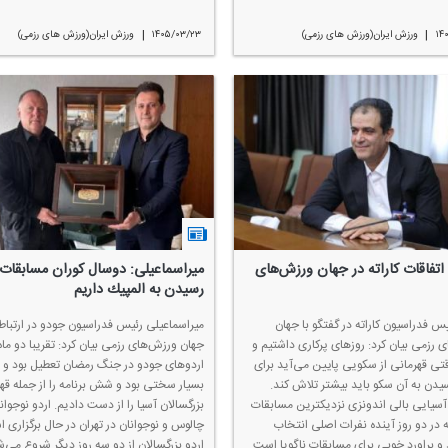
|
|
۱۴
ورزش ایران(ورزش های رزمی)
۱۴۰۵/۰۳/۲۳
ورزش ایران(ورزش های رزمی)
اتفاقات كاراته در جهان ورزش‌های
میراسماعیلی: دوسال كوران مسابقات 
رسیدن به المپیك داریم
یس فدراسیون كاراته در گفتگو با جهان
میراسماعیلی رئیس فدراسیون جودو در ارتباط 
 رزمی بیان كرد: روزهای پركاری داشتیم و
جهان ورزش‌های رزمی بیان كرد: تقریبا دو ماه
قتی قهرمانی از سكویی پایین می‌آید برای
اردوهای جودو در جنگ رمضان تعطیل بود و 
سیدن به آن سكو باید بیشتر تلاش كند.
بسیار سختی بود و شش برنامه را از جمله قه
آسیایی بالی اندونزی نزدیكترین مسابقات
بزرگسالان آسیا را از دست دادیم. اردو نوجوان
در دو روز آینده نفرات اصلی انتخاب
چالوس و نوجوانان در تهران در حال برگزاری 
و براورد خوبی برای مسابقات ناگویا است.
اردو بزرگسالان از دو سه روز دیگر شروع می‌ش