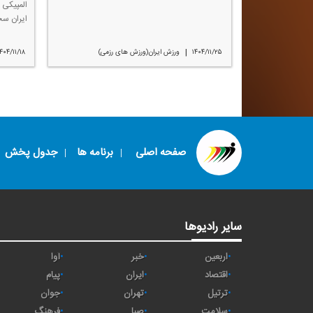
المپیكی 
ایران س
|
۱۴۰۴/۱۱/۲۵
ورزش ایران(ورزش های رزمی)
۴۰۴/۱۱/۱۸
صفحه اصلی
برنامه ها
جدول پخش
سایر رادیوها
اربعین
خبر
آوا
اقتصاد
ايران
پیام
ترتیل
تهران
جوان
سلامت
صبا
فرهنگ