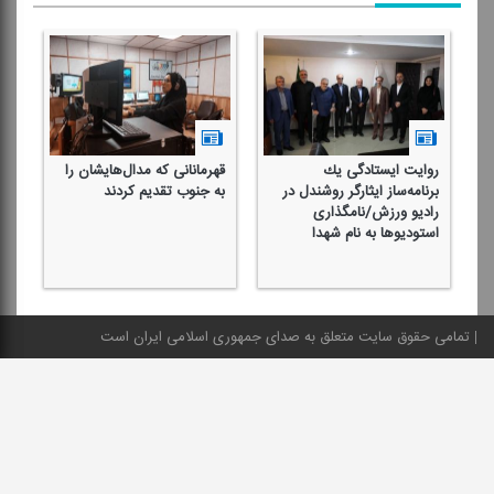
روایت ایستادگی یك
قهرمانانی كه مدال‌هایشان را
را
برنامه‌ساز ایثارگر روشندل در
به جنوب تقدیم كردند
ور
رادیو ورزش/نامگذاری
به
استودیوها به نام شهدا
پی
رس
تمامی حقوق سایت متعلق به صدای جمهوری اسلامی ایران است