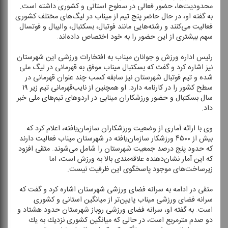
محدودیت‌ها، حضور فعالی در سطوح استانی و كشوری داشته است.
به گفته او، در حال حاضر پنج تیم از میناب در لیگ‌های مختلف كشوری
فعالیت می‌كنند و رشته‌هایی مانند فوتبال، بسكتبال، والیبال و فوتسال
سهم بیشتری از این حضور را به خود اختصاص داده‌اند.
رئیس اداره ورزش و جوانان میناب به افتخارات ورزشی این شهرستان
نیز اشاره كرد و گفت كه بسكتبال میناب موفق به قهرمانی در لیگ ملی
شده و تیم فوتبال شهرستان نیز سابقه كسب چند عنوان قهرمانی در
سطح كشور را در كارنامه دارد. او همچنین از نایب‌قهرمانی تیم زیر ۱۹
سال بسكتبال و حضور ورزشكاران مینابی در اردوهای تیم‌های ملی خبر
داد.
وی با ارائه آماری از وضعیت ورزشكاران سازمان‌یافته، اعلام كرد كه
بیش از ۴۵۰۰ ورزشكار سازمان‌یافته در شهرستان میناب فعالیت دارند
كه حدود پنج درصد جمعیت شهرستان را شامل می‌شوند. متقی افزود
كه این آمار نشان‌دهنده علاقه‌مندی بالا به ورزش است، اما
زیرساخت‌های موجود پاسخگوی این ظرفیت نیست.
متقی در ادامه به سرانه فضای ورزشی شهرستان اشاره كرد و گفت كه
سرانه فضای ورزشی میناب پایین‌تر از میانگین استانی و كشوری
است. به گفته او، سرانه فضای ورزشی روباز شهرستان حدود هشتاد و
دو صدم مترمربع است، در حالی كه میانگین كشوری نزدیك به یك