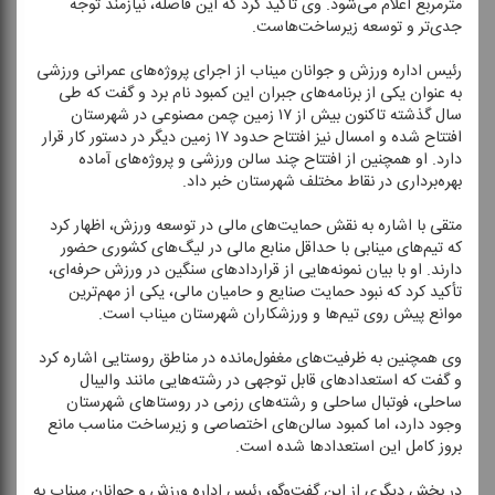
مترمربع اعلام می‌شود. وی تأكید كرد كه این فاصله، نیازمند توجه
جدی‌تر و توسعه زیرساخت‌هاست.
رئیس اداره ورزش و جوانان میناب از اجرای پروژه‌های عمرانی ورزشی
به عنوان یكی از برنامه‌های جبران این كمبود نام برد و گفت كه طی
سال گذشته تاكنون بیش از ۱۷ زمین چمن مصنوعی در شهرستان
افتتاح شده و امسال نیز افتتاح حدود ۱۷ زمین دیگر در دستور كار قرار
دارد. او همچنین از افتتاح چند سالن ورزشی و پروژه‌های آماده
بهره‌برداری در نقاط مختلف شهرستان خبر داد.
متقی با اشاره به نقش حمایت‌های مالی در توسعه ورزش، اظهار كرد
كه تیم‌های مینابی با حداقل منابع مالی در لیگ‌های كشوری حضور
دارند. او با بیان نمونه‌هایی از قراردادهای سنگین در ورزش حرفه‌ای،
تأكید كرد كه نبود حمایت صنایع و حامیان مالی، یكی از مهم‌ترین
موانع پیش روی تیم‌ها و ورزشكاران شهرستان میناب است.
وی همچنین به ظرفیت‌های مغفول‌مانده در مناطق روستایی اشاره كرد
و گفت كه استعدادهای قابل توجهی در رشته‌هایی مانند والیبال
ساحلی، فوتبال ساحلی و رشته‌های رزمی در روستاهای شهرستان
وجود دارد، اما كمبود سالن‌های اختصاصی و زیرساخت مناسب مانع
بروز كامل این استعدادها شده است.
در بخش دیگری از این گفت‌وگو، رئیس اداره ورزش و جوانان میناب به