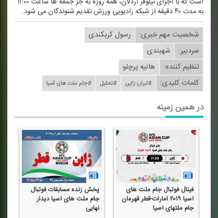
است كه با اجرای نیلوفر اردلان، همه روزه به جز جمعه ها ساعت ۱۱:۰۰
به مدت ۴۰ دقیقه از شبكه رادیویی ورزش تقدیم شنوندگان می شود.
شخصیت مهم خبری:
رسول كربكندی
سردبیر:
شهبندی
تنظیم كننده:
هانیه پرچلو
کلمات کلیدی:
#ایران-ژاپن
#تحلیل
#جام ملت های آسیا
در همین زمینه
فینال فوتبال جام ملت های
پخش زنده مسابقات فوتبال
فی
آسیا ۲۰۱۹ امارات-قطر قهرمان
جام ملت های آسیا دیدار
جام ملتهای آسیا
نهایی
جا