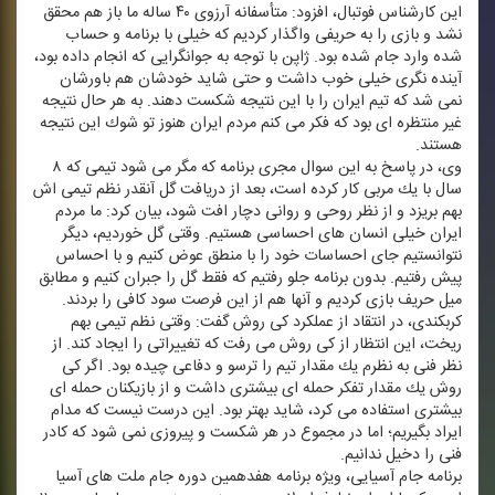
این كارشناس فوتبال، افزود: متأسفانه آرزوی ۴۰ ساله ما باز هم محقق
نشد و بازی را به حریفی واگذار كردیم كه خیلی با برنامه و حساب
شده وارد جام شده بود. ژاپن با توجه به جوانگرایی كه انجام داده بود،
آینده نگری خیلی خوب داشت و حتی شاید خودشان هم باورشان
نمی شد كه تیم ایران را با این نتیجه شكست دهند. به هر حال نتیجه
غیر منتظره ای بود كه فكر می كنم مردم ایران هنوز تو شوك این نتیجه
هستند.
وی، در پاسخ به این سوال مجری برنامه كه مگر می شود تیمی كه ۸
سال با یك مربی كار كرده است، بعد از دریافت گل آنقدر نظم تیمی اش
بهم بریزد و از نظر روحی و روانی دچار افت شود، بیان كرد: ما مردم
ایران خیلی انسان های احساسی هستیم. وقتی گل خوردیم، دیگر
نتوانستیم جای احساسات خود را با منطق عوض كنیم و با احساس
پیش رفتیم. بدون برنامه جلو رفتیم كه فقط گل را جبران كنیم و مطابق
میل حریف بازی كردیم و آنها هم از این فرصت سود كافی را بردند.
كربكندی، در انتقاد از عملكرد كی روش گفت: وقتی نظم تیمی بهم
ریخت، این انتظار از كی روش می رفت كه تغییراتی را ایجاد كند. از
نظر فنی به نظرم یك مقدار تیم را ترسو و دفاعی چیده بود. اگر كی
روش یك مقدار تفكر حمله ای بیشتری داشت و از بازیكنان حمله ای
بیشتری استفاده می كرد، شاید بهتر بود. این درست نیست كه مدام
ایراد بگیریم؛ اما در مجموع در هر شكست و پیروزی نمی شود كه كادر
فنی را دخیل ندانیم.
برنامه جام آسیایی، ویژه برنامه هفدهمین دوره جام ملت های آسیا