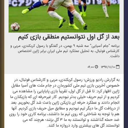
بعد از گل اول نتوانستیم منطقی بازی كنیم
برنامه "جام آسیایی" سه شنبه ۹ بهمن، در گفتگو با رسول كربكندی، مربی و
كارشناس فوتبال، به تحلیل عملكرد تیم ملی ایران برابر ژاپن اختصاص
داشت.
۰۹:۰۰
۱۳۹۷/۱۱/۱۰
به گزارش رادیو ورزش؛ رسول كربكندی، مربی و كارشناس فوتبال، در
خصوص آخرین بازی تیم ملی كشورمان در جام ملت های آسیا مقابل
ژاپن اظهار كرد: تا قبل از گل اول، تقریباً بازی پایاپایی را مشاهده می
كردیم و از تیم حریف خیلی بدتر نبودیم. كار غیرحرفه ای كه بازیكنان ما
انجام دادند و عملكرد حرفه ای بازیكن ژاپن باعث شد گل بخوریم. بعد
از دریافت گل ما دیگر تیم نبودیم و مطابق میل حریف بازی كردیم. آنها
هم با توجه به شناختی كه روی تیم ما داشتند، برنامه كاری خود را روی
ضد حمله گذاشتند و توانستند به ما ۳ گل بزنند؛ هرچند كه می
توانستند گل های بیشتری وارد دروازه ما كنند.