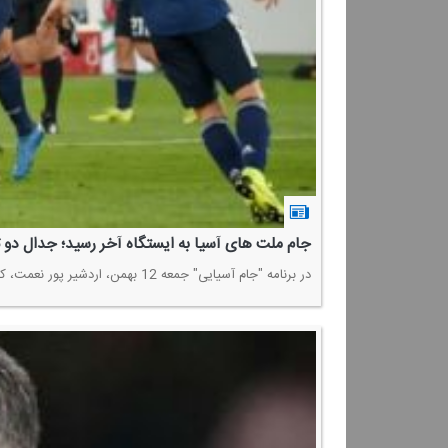
جام ملت های آسیا به ایستگاه آخر رسید؛ جدال دو 
در برنامه "جام آسیایی" جمعه 12 بهمن، اردشیر پور نعمت، كارشناس فوتبال، به تحلیل فینال جام ملت های آسیا بین ژاپن و قطر پرداخت.