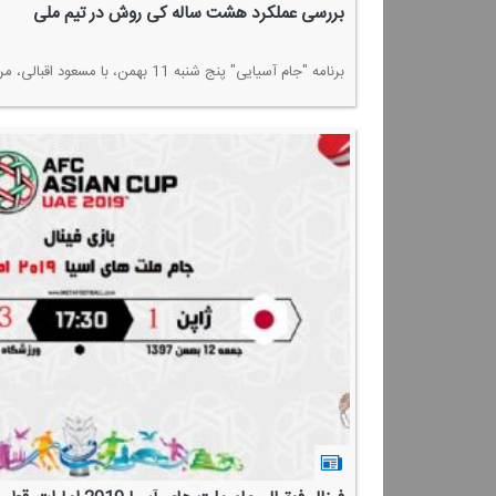
بررسی عملكرد هشت ساله كی روش در تیم ملی
برنامه "جام آسیایی" پنج شنبه 11 بهمن، با مسعود اقبالی، مربی و مدرس AFC، درباره عملكرد كی روش در طول 8 سال حضور در كادر تیم ملی به گفتگو پرداخت.