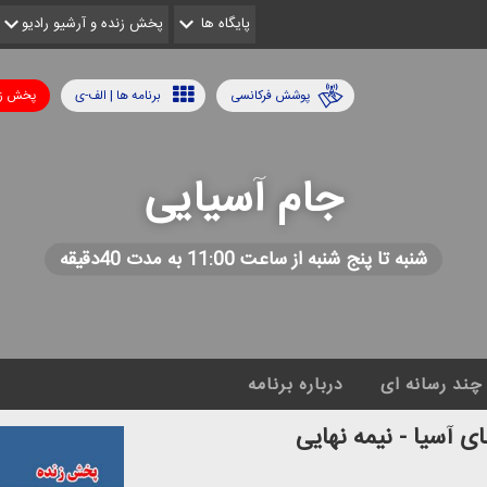
پایگاه ها
پخش زنده و آرشیو رادیو
پوشش فرکانسی
برنامه ها | الف-ی
پخش زن
جام آسیایی
شنبه تا پنج شنبه از ساعت 11:00 به مدت 40دقیقه
چند رسانه ای
درباره برنامه
 آسیا - نیمه نهایی