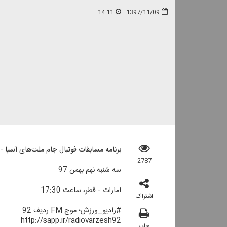
14:11
1397/11/09
برنامه مسابقات فوتبال جام ملت‌های آسیا - 
2787
سه شنبه نهم بهمن 97
امارات - قطر، ساعت 17:30
اشتراک
#رادیو_ورزش؛ موج FM ردیف 92
http://sapp.ir/radiovarzesh92
چاپ