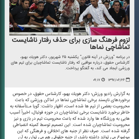
لزوم فرهنگ سازی برای حذف رفتار ناشایست
تماشاچی نماها
در برنامه "ورزش در آینه قانون" یكشنبه ۲۵ شهریور، دكتر هویك بهبو،
كارشناس حقوق، درباره عواقبی كه رفتار ناشایست تماشاچیان برای تیم های
ورزشی ایجاد می كند، به گفتگو پرداخت.
۰۹:۱۷
۱۳۹۷/۰۶/۲۶
به گزارش رادیو ورزش؛ دكتر هویك بهبو، كارشناس حقوق، در خصوص
برخوردهای ناپسند برخی تماشاچی نماها در اماكن ورزشی كه باعث
محرومیت بعضی از تیم ها شده است، اظهار داشت: گویا مـتأسفانه به
خاطر برخورد ناشایست برخی تماشاچیان در حوزه فوتبال، اخیراً آسیب
هایی به ورزشگاه ها وارد شده كه باعث محرومیت تیم در بازی و نیز
محرومیت تماشاچیان شده است. این تصمیم توسط كمیته انضباطی
گرفته شده است. صرف نظر از جنبه های اخلاقی و فرهنگی كه این
موضوع می تواند داشته باشد، از جنبه حقوقی هم می توان به آن