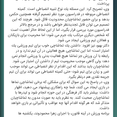
پرداخت.
وی، تصریح كرد: این مسئله یك نوع تنبیه انضباطی است. كمیته
انضباطی مربوطه در فدراسیون مورد نظر تصمیم گرفته همچنین حكمی
بدهد و برای حضور تماشاچیان محدودیت قائل شود. هرچند كه این
تصمیم می توان قابل تجدیدنظر خواهی باشد و در مرجع بالاتر
فدراسیون مورد بررسی قرار بگیرد، اما از این لحاظ حائز اهمیت است
كه شخص دیگری مرتكب یك جرم می شود؛ اما محرمیت برای بازیكنان
و فعالان تیم ورزشی ایجاد می شود.
دكتر بهبو، نیز افزود: داشتن یك تماشاچی خوب برای تیم ورزشی یك
امتیاز است؛ اما این تماشاچی هیچ فعالیتی در آن تیم ندارد و در
رابطه با آن ورزش جز تماشا هیچ فعالیت بدنی یا ورزشی انجام نمی
دهد؛ ولی گاهی موجب محرومیت تیم از داشتن آن امتیاز می شود.
تماشاچیان باید بدانند كه این اقدام از نظر انضباطی می تواند موجب
ضرر و زیان برای تیم شود؛ حتی كمیته انضباطی می تواند برای آن تیم
جریمه نقدی هم درنظر بگیرد.
وی، در پاسخ به این سوال كه برای مشكلی كه برخی تماشاچی نماها
در بازی ایجاد می كنند، شما چه راهكاری پیشنهاد می دهید، اظهار
داشت: بیشتر باید كار فرهنگی در این حوزه انجام شود و لیدرها با
تماشاچیان صحبت كنند. به نظرم باید به صورت مدون به تماشاچیان
متذكر شد كه هر گونه اقدام آنها چه عواقب و تأثیراتی بر بازی خواهد
داشت.
برنامه ورزش در آینه قانون، با اجرای زهرا محمودوند، یكشنبه ها