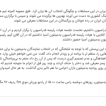
ایران در این مسابقات و چگونگی انتخاب آن ها بیان كرد: طبق مصوبه كمیته تیم 
ان ایران در رده جوانان و بزرگسالان در این مسابقات معرفی می شوند.
فدراسیون داشتیم، نخست جلسه هیات رئیسه فدراسیون را برگزار كردیم و در آن، اقد
اینی با هیات رئیسه فدراسیون بدمینتون آسیا داشتیم كه در آن آقای كیم، رئیس ا
یون بدمینتون آسیا حضور داشتند.
این پرسش كه با توجه به شلختگی كه در انتخاب نمایندگان بدمینتون ما برای حض
ی را، منظم تر با برنامه تر و زودتر انجام داد، گفت: من نمی خواهم خیلی وارد ج
، ناهماهنگی و عدم تصمیم گیری درست كه پس از آن رخ داد منجر به بی‌برنامه‌گی ش
سر معرفی شد و دختر را حذف كردند و چند روز قبل از اعزام ما متوجه شدیم ك
ی روحیه بدمینتون بازان اعزامی ما هم تاثیر بدی گذاشت. به هر حال امیدواریم
ساعت ۱۵:۰۰ از رادیو ورزش موج fm ردیف ۹۲ مگاهرتز پخش می شود.