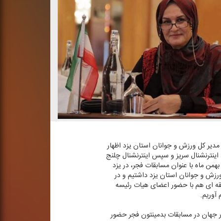
دیر كل ورزش و جوانان استان یزد اظهار
اینترنشنال سریز و سپس اینترنشنال چلنج
بهمن ماه با عنوان مسابقات فجر، در یزد
ورزش و جوانان استان یزد داشتیم و در
طقه ای هم با حضور اعضای هیات رئیسه
آوریم.
ن كه كمتر از یك سال با المپیك پاریس فاصله داریم، پیش بینی كرد بازیكنان بسیار مطرحی از حدود ۳۰ كشور جهان در مسابقات بدمینتون فجر حضور