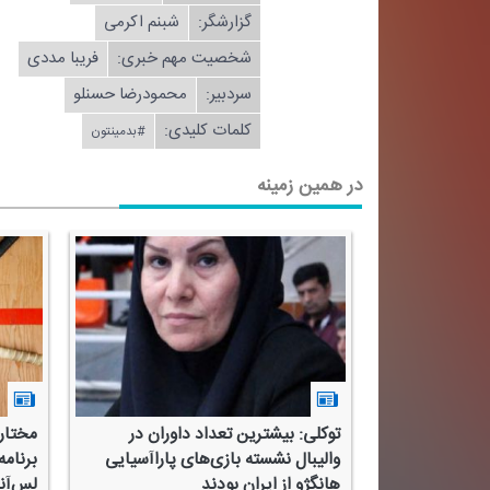
گزارشگر:
شبنم اكرمی
شخصیت مهم خبری:
فریبا مددی
سردبیر:
محمودرضا حسنلو
کلمات کلیدی:
#بدمینتون
در همین زمینه
اد مربی برزیلی
توكلی: بیشترین تعداد داوران در
مختار
 نمی‌شود
والیبال نشسته بازی‌های پاراآسیایی
هانگژو از ایران بودند
لس‌آ