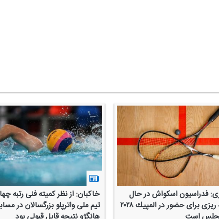
ی: فدراسیون اسكواش در حال
خاكبان: از نظر كمیته فنی رتبه چه
برنامه ریزی برای حضور در المپیك ۲۰۲۸
تیم ملی واترپلو بزرگسالان در مسا
نجلس است
هانگژو نتیجه قابل قبولی بود