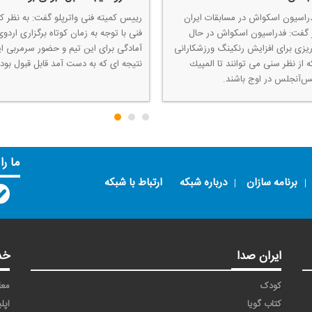
دراسیون اسكواش در مسابقات ایران
رییس كمیته فنی واترپلو گفت: به نظر ك
 گفت: فدراسیون اسكواش در حال
فنی با توجه به زمان كوتاه برگزاری اردوی
 ریزی برای افزایش رنكینگ ورزشكارانی
آمادگی برای این تیم و حضور سرمربی ای
 از نظر سنی می توانند تا المپیك
نتیجه ای كه به دست آمد قابل قبول بود.
ما را
برنامه سازان
درباره شبکه
ارتباط با شبکه
ایران صدا
خد
کودک
معا
کتاب گویا
اپل