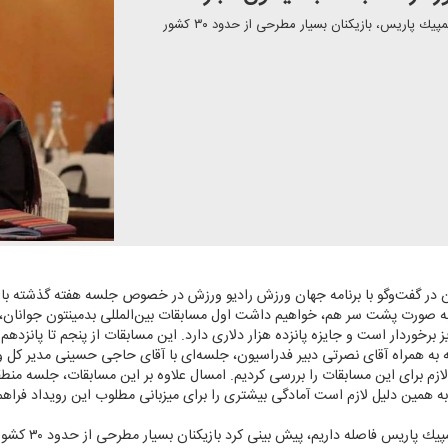
نایب رئیس فدراسیون بدمینتون گفت: با توجه به نزدیك بودن المپیك پاریس، بازیكنان بسیار مطرحی از حدود ۳۰ كشور
ن در گفت‌وگو با برنامه جهان ورزش رادیو ورزش در خصوص جلسه هفته گذشته با م
ن به صورت پشت سر هم، خواهیم داشت اول مسابقات بین‌المللی بدمینتون جوانان، 
 برخوردار است و جایزه پانزده هزار دلاری دارد. این مسابقات از پنجم تا پانزدهم 
ه به همراه آقای نصرتی دبیر فدراسیون، جلسه‌ای با آقای حاجی‌ حسینی مدیر كل 
 لازم برای این مسابقات را بررسی كردیم. امسال علاوه بر این مسابقات، جلسه من
 همین دلیل لازم است آمادگی بیشتری را برای میزبانی مطلوب این رویداد فراهم 
وی با اشاره به ای