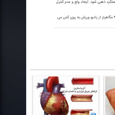
كرد ذهنی شود. ایجاد ولع و عدم كنترل
برنامه مركز مشاوره ورزشی با اجرای شهاب اولیایی، روزهای فرد از ساعت ۱۴:۳۰ به مدت ۲۵ دقیقه بر روی موج اف ام ردیف ۹۲ مگاهرتز از رادیو ورزش به روی آنتن می