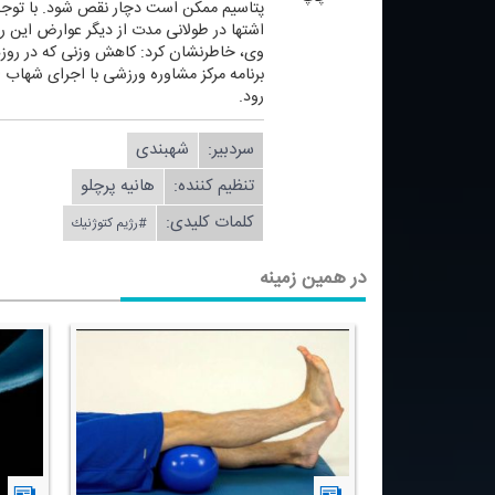
پتاسیم ممكن است دچار نقص شود. با توجه 
اشتها در طولانی مدت از دیگر عوارض این ر
وی، خاطرنشان كرد: كاهش وزنی كه در روزها
رود.
سردبیر:
شهبندی
تنظیم كننده:
هانیه پرچلو
کلمات کلیدی:
#رژیم كتوژنیك
در همین زمینه