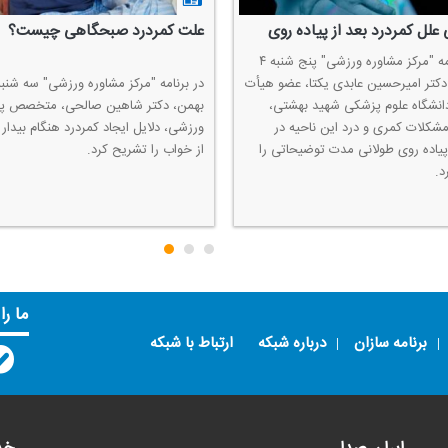
علل كمردرد بعد از پیاده روی
علت كمردرد صبحگاهی چیست؟
در برنامه "مركز مشاوره ورزشی" پنج شنبه ۴
دكتر امیرحسین عابدی یكتا، عضو هیأت
انشگاه علوم پزشكی شهید بهشتی،
بهمن، دكتر شاهین صالحی، متخصص پ
 مشكلات كمری و درد این ناحیه در
ورزشی، دلایل ایجاد كمردرد هنگام بیدا
پیاده روی طولانی مدت توضیحاتی را
از خواب را تشریح كرد.
د.
ما را
برنامه سازان
درباره شبکه
ارتباط با شبکه