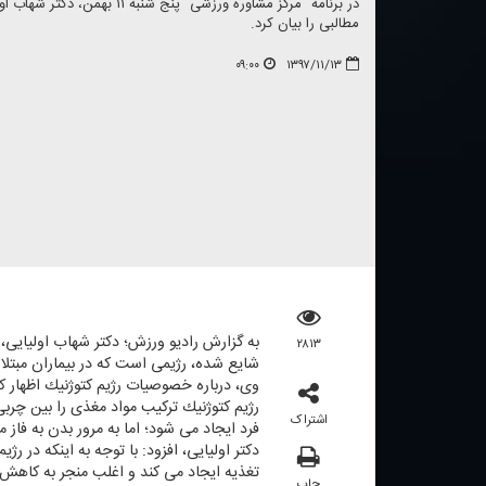
در برنامه "مركز مشاوره ورزشی" 
مطالبی را بیان كرد.
۰۹:۰۰
۱۳۹۷/۱۱/۱۳
به گزارش رادیو ورزش؛ دكتر شهاب اولیایی
۲۸۱۳
شایع شده، رژیمی است كه در بیماران مبتلا 
وی، درباره خصوصیات رژیم كتوژنیك اظهار كر
رژیم كتوژنیك تركیب مواد مغذی را بین چرب
اشتراک
فرد ایجاد می شود؛ اما به مرور بدن به فا
دكتر اولیایی، افزود: با توجه به اینكه د
تغذیه ایجاد می كند و اغلب منجر به كاهش 
چاپ