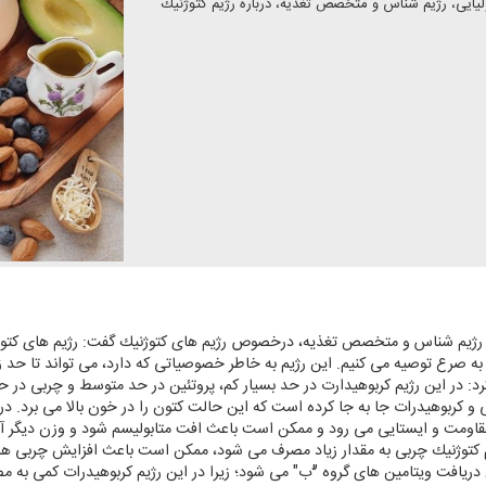
پنج شنبه ۱۱ بهمن، دكتر شهاب اولیایی، رژیم شناس و متخصص تغذیه، درباره رژیم كتوژنیك
، رژیم شناس و متخصص تغذیه، درخصوص رژیم های كتوژنیك گفت: رژیم های كتوژنی
به صرع توصیه می كنیم. این رژیم به خاطر خصوصیاتی كه دارد، می تواند تا حد ز
د: در این رژیم كربوهیدارت در حد بسیار كم، پروتئین در حد متوسط و چربی در حد
ی و كربوهیدرات جا به جا كرده است كه این حالت كتون را در خون بالا می برد. 
ز مقاومت و ایستایی می رود و ممكن است باعث افت متابولیسم شود و وزن دیگر آن
ر رژیم كتوژنیك چربی به مقدار زیاد مصرف می شود، ممكن است باعث افزایش چربی
دریافت ویتامین های گروه "ّب" می شود؛ زیرا در این رژیم كربوهیدرات كمی به م