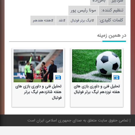
سردبیر:
باقرزاده
تنظیم كننده:
مونا رئیس پور
کلمات کلیدی:
#لیگ برتر فوتبال
#نقد
#هفته هفدهم
در همین زمینه
و
تحلیل فنی و داوری بازی های
تحلیل فنی و داوری بازی های
تح
هفته نوزدهم لیگ برتر فوتبال
هفته شانزدهم لیگ برتر
هف
فوتبال
فو
تمامی حقوق سایت متعلق به صدای جمهوری اسلامی ایران است