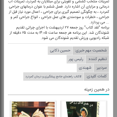
تمرینات منتخب كششی و تقویتی برای مبتلایان به كمردرد، تمرینات آب
درمانی و مزایای آن اشاره دارد. فصل ششم با عنوان درمانهای جراحی
كمردرد ، به چگونگی تصمیم گیری برای جراحی ، اعمال مورد نیاز قبل از
جراحی ، خطرات و سودمندی های عمل جراحی ، انواع جراحی كمر و
... می پردازد.
برنامه "نقد كتاب" روز جمعه ۲۷ اردیبهشت با اجرای چراتی تقدیم
شنوندگان شد. این برنامه هر جمعه ساعت ۱۴:۰۵ به مدت ۲۵ دقیقه از
شبكه رادیویی ورزش تقدیم شنوندگان می شود.
شخصیت مهم خبری:
حسین ذكایی
تنظیم كننده:
رئیس پور
سردبیر:
شهبندی
کلمات کلیدی:
#كتاب راهنمای جامع پیشگیری و درمان كمردرد
در همین زمینه