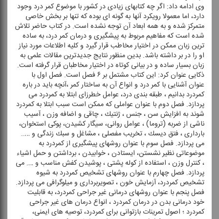
وی ادامه داد: اگر چه كتابهای زیادی در كشور با موضوع كمر درد وجود
دارد، اما معمولا رویكرد آنها به گونه ای بوده كه تنها بر بخش خاصی
متمركز شده و به همه ابعاد آن توجه نشده است. در كتاب حاضر تلاش
شده است كه مفاهیم مربوط به پیشگیری و درمان كمر درد، به ساده
ترین زبان ممكن در اختیار مخاطب قرار گیرد و كلیه اطلاعات مورد نیاز
او را در بر داشته باشد. بدین منظور نتایج جدیدترین مقالات علمی به
زبان بسیار ساده و در بیانی كوتاه در اختیار مخاطبان قرار گرفته است.
ذكایی عنوان كرد: این كتاب مشتمل بر ۶ فصل است. فصل اول با
عنوان آشنایی با كمر درد و انواع آن به ساختار كمر ،آنچه باید در باره
كمردرد بدانیم ، طبقه بندی درد، عوامل خطرزای ابتلا به كمردرد می
پردازد. فصل دوم با عنوان عواملی كه ممكن است سبب ابتلا به كمردرد
شوند به افزایش سن ، جنس ، ژنتیك ، چاقی و اضافه وزن ، آسیب
ناشی از ضربه (تروما) ، عوامل روانی، سیگار كشیدن، پوكی استخوان،
بارداری ، فتق دیسك ، تخریب مفصلی ، مشاغل و سبك زندگی و …..
می پردازد. فصل سوم با عنوان روشهای پیشگیری از كمردرد به
موضوعاتی نظیر نشستن، ایستادن ، خوابیدن ، برداشتن و حمل اشیاء
، كنترل وزن ، استفاده از كوله پشتی ، پوشیدن كفش مناسب و …. می
پردازد. فصل چهارم با عنوان روشهای تشخیص كمردرد به شیوه
تشخیص كمردرد، آزمایش خون ، تصویربرداری و میلوگرافی می پردازد.
فصل پنجم با عنوان روشهای درمانی غیر جراحی كمردرد، به قابلیت
خود درمانی بدن در درمان كمردرد ، انواع درمان های غیر جراحی
كمردرد ؛ اصول تمرینات بازتوانی برای كمردرد، توصیه های ایمنی،