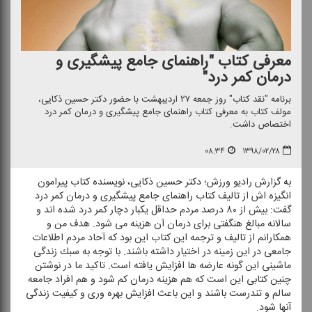
معرفی كتاب "راهنمای جامع پیشگیری و
درمان كمر درد"
برنامه "نقد كتاب" روز جمعه ۲۷ اردیبهشت با حضور دكتر حسین ذكایی،
مولف كتاب به معرفی كتاب راهنمای جامع پیشگیری و درمان كمر درد
اختصاص داشت.
۰۸:۳۴
۱۳۹۸/۰۲/۲۸
به گزارش رادیو ورزش؛ دكتر حسین ذكایی، نویسنده كتاب پیرامون
انگیزه اش از تالیف كتاب راهنمای جامع پیشگیری و درمان كمر درد
گفت: بیش از ۸۰ درصد مردم حداقل یكبار دچار كمر درد شده اند و
سالانه مبالغ هنگفتی برای درمان آن هزینه می شود. هدف من و
همكارانم از تالیف و ترجمه این كتاب این بود كه آحاد مردم اطلاعات
جامعی در این زمینه در اختیار داشته باشند. با توجه به سبك زندگی
ماشینی این گونه عارضه ها افزایش یافته است. تاكید ما در نوشتن
چنین كتابی این است كه هم هزینه درمان كم شود و هم افراد جامعه
سالم و تندرست باشند و این باعث افزایش بهره وری و كیفیت زندگی
آنها شود.