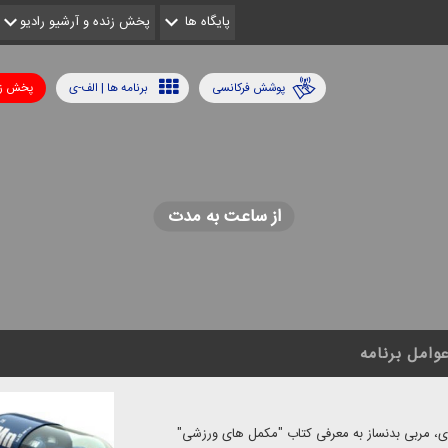
پایگاه ها
پخش زنده و آرشیو رادیو
پوشش فرکانسی
برنامه ها | الف-ی
پخش زن
از ساعت به مدت
وامل برنامه
ور دكتر نعیما خواجوی، مربی بدنساز به معرفی كتاب "مكمل های ورزشی"