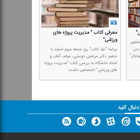
"
معرفی كتاب " مدیریت پروژه های
ورزشی"
۱۰ اسفند با حضور
درس
برنامه "نقد كتاب" روز جمعه سوم اسفند با
تبال"
حضور دكتر مرتضی دوستی، مولف كتاب و
استاد دانشگاه به بررسی كتاب "مدیریت پروژه
های ورزشی" اختصاص داشت.
 دنبال کنید