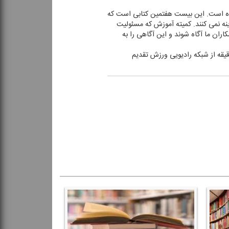
دارد و به قیمت ۱۸ هزار تومان توسط انتشارات آوای ظهور در سال ۹۷ به چاپ رسیده است. این بیست هفتمین كتابی است كه
زینه نمی كنند. كمیته آموزش كه مسئولیت
كاران ما آگاه شوند و این آگاهی را به
قد كتاب" روز جمعه ۲۴ اسفند با اجرای علاقمند تقدیم شنوندگان شد. این برنامه هر جمعه ساعت ۱۵:۰۵ به مدت ۲۵ دقیقه از شبكه رادیویی ورزش تقدیم