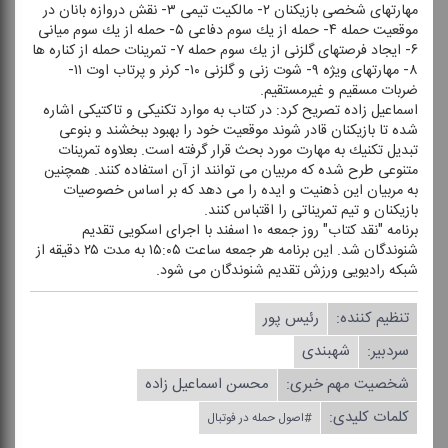
مهارتهای شخصی بازیكنان ۲- مالكیت تیمی ۳- نقش دروازه بانان در
موقعیت حمله ۴- حمله از یك سوم دفاعی ۵- حمله از یك سوم میانی
۶- ایجاد فرصتهای گلزنی از یك سوم حمله ۷- تمرینات حمله از كناره ها
۸- مهارتهای ویژه ۹- شوت زنی و گلزنی ۱۰- كرنر و پرتاب اوت ۱۱-
ضربات مسقیم و غیرمستقیم.
اسماعیل زاده تصریح كرد: در كتاب به موارد تكنیكی و تاكتیكی اشاره
شده تا بازیكنان قادر شوند موقعیت خود را بهبود ببخشند و بنوعی
تبدیل تكنیك به مهارت مورد بحث قرار گرفته است. بعلاوه تمرینات
متنوعی طرح شده كه مربیان می توانند از آن استفاده كنند. همچنین
به مربیان این ذهنیت و ایده را می دهد كه بر اساس خصوصیات
بازیكنان و تیم تمریناتی را اقتباس كنند.
برنامه "نقد كتاب" روز جمعه ۱۰ اسفند با اجرای اسكویی تقدیم
شنوندگان شد. این برنامه هر جمعه ساعت ۱۵:۰۵ به مدت ۲۵ دقیقه از
شبكه رادیویی ورزش تقدیم شنوندگان می شود.
تنظیم كننده:
رئیس پور
سردبیر:
شهبندی
شخصیت مهم خبری:
محسن اسماعیل زاده
کلمات کلیدی:
#اصول حمله در فوتبال