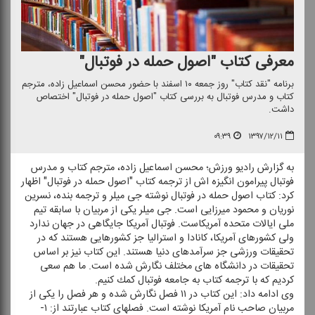
معرفی كتاب "اصول حمله در فوتبال"
برنامه "نقد كتاب" روز جمعه ۱۰ اسفند با حضور محسن اسماعیل زاده، مترجم
كتاب و مدرس فوتبال به بررسی كتاب "اصول حمله در فوتبال" اختصاص
داشت.
۰۹:۳۹
۱۳۹۷/۱۲/۱۱
به گزارش رادیو ورزش؛ محسن اسماعیل زاده، مترجم كتاب و مدرس
فوتبال پیرامون انگیزه اش از ترجمه كتاب "اصول حمله در فوتبال" اظهار
كرد: كتاب اصول حمله در فوتبال نوشته جی میلر و ترجمه بنده، نسرین
نوریان و محمود میرزایی است. جی میلر یكی از مربیان با سابقه تیم
ملی ایالات متحده آمریكاست. فوتبال آمریكا جایگاهی در جهان ندارد
ولی كشورهای آمریكا، كانادا و استرالیا جز كشورهایی هستند كه در
تحقیقات ورزشی جز سرآمدهای دنیا هستند. این كتاب نیز بر اساس
تحقیقات در دانشگاه های مختلف نگارش شده است. ما هم سعی
كردیم كه با ترجمه كتاب به جامعه فوتبال كمك كنیم.
وی ادامه داد: این كتاب در ۱۱ فصل نگارش شده و هر فصل را یكی از
مربیان صاحب نام آمریكا نوشته است. فصلهای كتاب عبارتند از: ۱-