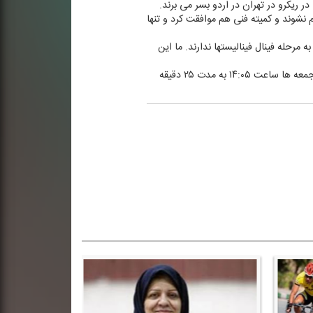
ر ریكرو در تهران در اردو بسر می برند.
 نشوند و كمیته فنی هم موافقت كرد و تنها
مرحله فینال فینالیستها ندارند. ما این
برنامه زنده "تیتر اول" روز یكشنبه ۲۴ تیر با اجرای اسكویی پخش شد. این برنامه كاری از گروه تفریحات ورزشی هر روز به جز جمعه ها ساعت ۱۴:۰۵ به مدت ۲۵ دقیقه