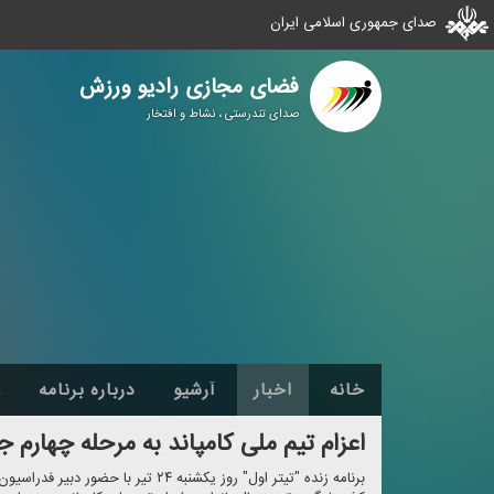
صدای جمهوری اسلامی ایران
فضای مجازی رادیو ورزش
صدای تندرستی ، نشاط و افتخار
خانه
اخبار
آرشیو
درباره برنامه
ع
اعزام تیم ملی كامپاند به مرحله چهارم ج
برنامه زنده "تیتر اول" روز یكشنبه ۲۴ ت