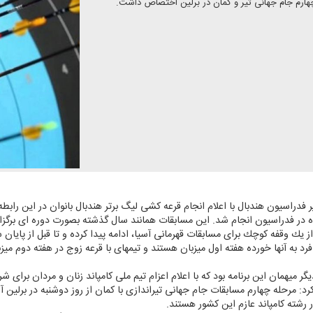
 چهارم جام جهانی تیر و كمان در برلین اختصاص داشت.
دراسیون هندبال با اعلام انجام قرعه كشی لیگ برتر هندبال بانوان در این رابطه 
ایندگان ۸ تیم شركت كننده در فدراسیون انجام شد. این مسابقات همانند سال گذشته بصورت دوره ا
 یك وقفه كوچك برای مسابقات قهرمانی آسیا، ادامه پیدا كرده و تا قبل از پایان 
رد به آنها خورده هفته اول میزبان هستند و تیمهای با قرعه زوج در هفته دوم میز
گر میهمان این برنامه بود كه با اعلام اعزام تیم ملی كامپاند زنان و مردان برای 
د: مرحله چهارم مسابقات جام جهانی تیراندازی با كمان از روز دوشنبه در برلین 