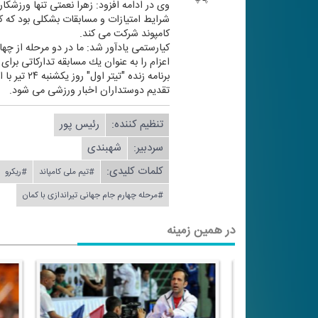
وی در ادامه افزود: زهرا نعمتی تنها ورزشكا
شرایط امتیازات و مسابقات بشكلی بود كه كا
كامپوند شركت می كند.
كیارستمی یادآور شد: ما در دو مرحله از چه
اعزام را به عنوان یك مسابقه تداركاتی برا
تقدیم دوستداران اخبار ورزشی می شود.
تنظیم كننده:
رئیس پور
سردبیر:
شهبندی
کلمات کلیدی:
#تیم ملی كامپاند
#ریكرو
#مرحله چهارم جام جهانی تیراندازی با كمان
در همین زمینه