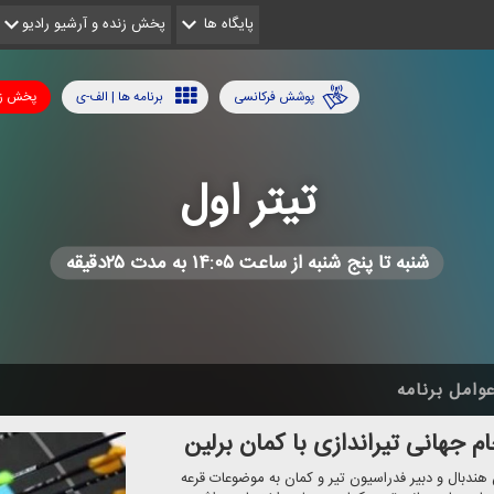
پایگاه ها
پخش زنده و آرشیو رادیو
پوشش فرکانسی
برنامه ها | الف-ی
پخش زن
تیتر اول
شنبه تا پنج شنبه از ساعت ۱۴:۰۵ به مدت ۲۵دقیقه
وامل برنامه
ام جهانی تیراندازی با كمان برلین
یر با حضور دبیر فدراسیون هندبال و دبیر فدراسیون تیر و كمان به موضوعات قرعه