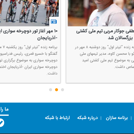
 جوكار مربی تیم ملی كشتی
۱۰ مهر آغاز تور دوچرخه سواری ایرا
زرگسالان شد
-آذربایجان
برنامه زنده "تیتر اول" روز دوشنبه ۸ مهر ‌در
برنامه زنده "تیتر اول" رو
با محسن كاوه، مدیر تیمهای ملی
گفتگو با خسرو قمری، رئیس فدراسیون
ه موضوع تیم ملی كشتی امید
دوچرخه سواری به موضوع برگزاری تور
ص داشت.
دوچرخه سواری ایران -آذربایجان اختص
داشت.
ما را
برنامه سازان
درباره شبکه
ارتباط با شبکه