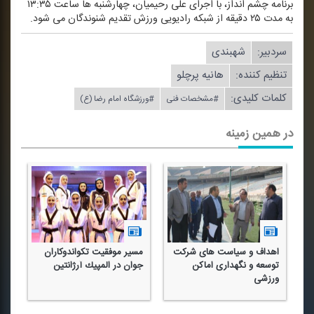
برنامه چشم انداز، با اجرای علی رحیمیان، چهارشنبه ها ساعت ۱۳:۳۵
به مدت ۲۵ دقیقه از شبكه رادیویی ورزش تقدیم شنوندگان می شود.
سردبیر:
شهبندی
تنظیم كننده:
هانیه پرچلو
کلمات کلیدی:
#مشخصات فنی
#ورزشگاه امام رضا (ع)
در همین زمینه
اهداف و سیاست های شركت
مسیر موفقیت تكواندوكاران
ت
توسعه و نگهداری اماكن
جوان در المپیك آرژانتین
ورزشی