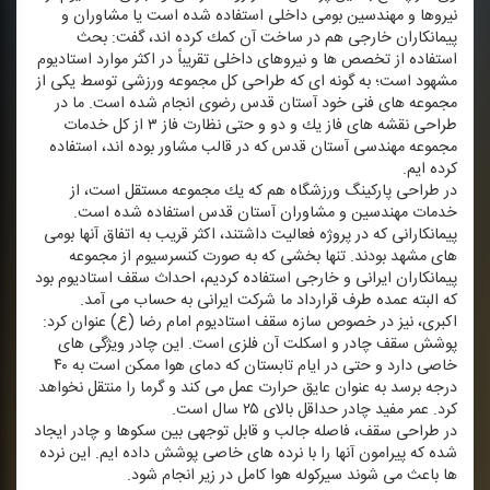
نیروها و مهندسین بومی داخلی استفاده شده است یا مشاوران و
پیمانكاران خارجی هم در ساخت آن كمك كرده اند، گفت: بحث
استفاده از تخصص ها و نیروهای داخلی تقریباً در اكثر موارد استادیوم
مشهود است؛ به گونه ای كه طراحی كل مجموعه ورزشی توسط یكی از
مجموعه های فنی خود آستان قدس رضوی انجام شده است. ما در
طراحی نقشه های فاز یك و دو و حتی نظارت فاز ۳ از كل خدمات
مجموعه مهندسی آستان قدس كه در قالب مشاور بوده اند، استفاده
كرده ایم.
در طراحی پاركینگ ورزشگاه هم كه یك مجموعه مستقل است، از
خدمات مهندسین و مشاوران آستان قدس استفاده شده است.
پیمانكارانی كه در پروژه فعالیت داشتند، اكثر قریب به اتفاق آنها بومی
های مشهد بودند. تنها بخشی كه به صورت كنسرسیوم از مجموعه
پیمانكاران ایرانی و خارجی استفاده كردیم، احداث سقف استادیوم بود
كه البته عمده طرف قرارداد ما شركت ایرانی به حساب می آمد.
اكبری، نیز در خصوص سازه سقف استادیوم امام رضا (ع) عنوان كرد:
پوشش سقف چادر و اسكلت آن فلزی است. این چادر ویژگی های
خاصی دارد و حتی در ایام تابستان كه دمای هوا ممكن است به ۴۰
درجه برسد به عنوان عایق حرارت عمل می كند و گرما را منتقل نخواهد
كرد. عمر مفید چادر حداقل بالای ۲۵ سال است.
در طراحی سقف، فاصله جالب و قابل توجهی بین سكوها و چادر ایجاد
شده كه پیرامون آنها را با نرده های خاصی پوشش داده ایم. این نرده
ها باعث می شوند سیركوله هوا كامل در زیر انجام شود.