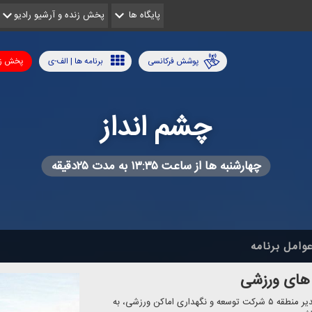
پایگاه ها
پخش زنده و آرشیو رادیو
پوشش فرکانسی
برنامه ها | الف-ی
پخش زن
چشم انداز
چهارشنبه ها از ساعت ۱۳:۳۵ به مدت ۲۵دقیقه
وامل برنامه
 های ورزشی
برنامه "چشم انداز" چهارشنبه ۲۱ آذر، با حضور مهندس رحیمی، مدیر منطقه ۵ شركت توسعه و نگهداری اماكن ورزشی، به