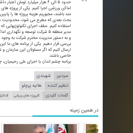
حدود ۵ الی ۶ هزار میلیارد توم
اماكن ورزشی اجرا كنیم. یكی از پروژه های 
مند باشند، مجبوریم هزینه پروژه ها را پایین
بحث بعدی كه مطرح می شود، محدودیت هایی ا
استفاده كنیم. سقف اجرای تكنولوژیهایی كه خارج از فهارس به
مدیر منطقه ۵ شركت توسعه و نگه
و به دستور مدیریت محترم شركت به وجود آم
بررسی قرار دهیم. یكی از برنامه های ما ای
ارسال كنیم كه اگر مسئولان این سازمان و
خاصی باشند.
برنامه چشم انداز، با اجرای علی رحیمیان، چهارشنبه ها ساعت ۱۳:۳۵ به مدت ۲۵ دقیقه از شبك
سردبیر:
شهبندی
تنظیم كننده:
هانیه پرچلو
کلمات کلیدی:
#پروژه های ورزشی
#دلای
در همین زمینه