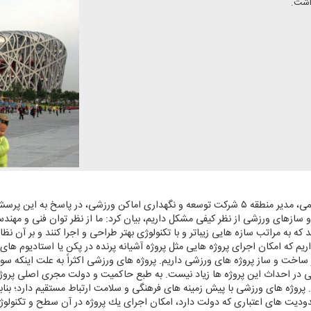
اشت.
به گزارش رادیو ورزش؛ مهندس مسعود رحیمی، مدیر منطقه ۵ شركت توسعه و نگهداری اماكن ورزشی
ازهای ورزشی از نظر كیفی مشكل داریم، بیان كرد: ما از نظر توان فنی و مهندسی
ند كه به مراتب سازه هایی زیباتر و با تكنولوژی بهتر طراحی و اجرا كنند و بر آن نظ
داریم كه امكان اجرای پروژه هایی مثل پروژه آشیانه پرنده در پكن یا استادیوم ه
اخت و ساز پروژه های ورزشی داریم. پروژه های ورزشی اكثراً به علت اینكه سودآو
 در احداث این پروژه ها زیاد نیست. به طبع حاكمیت و دولت مجری اصلی پروژ
ه های ورزشی با پیش زمینه های فرهنگی و سلامت ارتباط مستقیم دارد؛ بنابراین
دیت های اعتباری كه دولت دارد، امكان اجرای یك پروژه در آن سطح و تكنولوژی د