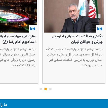
استادیوم مدرن امام رضا (ع)
فرآیند قانونی احداث 
برنامه "چشم انداز" چهارشنبه ۲۸ آذر، در گفتگو
با مهندس خلیل اكبری، معاون عمرانی آستان
مقدس رضوی، به بررسی ویژگی های مختلف
و نگهداری اماكن ورزشی، 
استادیوم امام رضا (ع) اختصاص داشت.
قانونی شروع یك پروژه و
داشت.
ما را