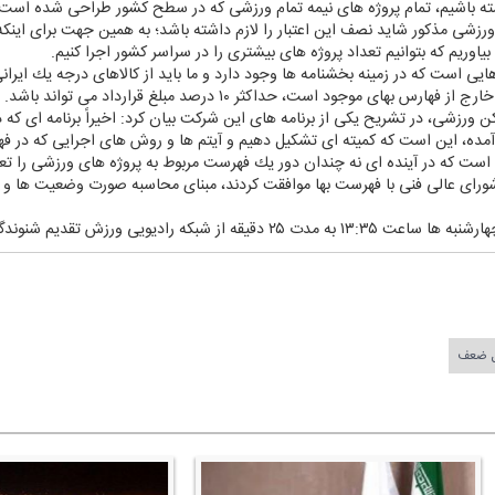
ان اعتبار داشته باشیم، تمام پروژه های نیمه تمام ورزشی كه در سطح كشور طراحی شده 
ورزشی مذكور شاید نصف این اعتبار را لازم داشته باشد؛ به همین جهت برای اینك
 بیاوریم كه بتوانیم تعداد پروژه های بیشتری را در سراسر كشور اجرا كنیم.
ست كه در زمینه بخشنامه ها وجود دارد و ما باید از كالاهای درجه یك ایرانی،
ای موجود است، حداكثر ۱۰ درصد مبلغ قرارداد می تواند باشد.
داری اماكن ورزشی، در تشریح یكی از برنامه های این شركت بیان كرد: اخیراً برنامه ا
ده، این است كه كمیته ای تشكیل دهیم و آیتم ها و روش های اجرایی كه در فهر
ن است كه در آینده ای نه چندان دور یك فهرست مربوط به پروژه های ورزشی را تعر
 شورای عالی فنی با فهرست بها موافقت كردند، مبنای محاسبه صورت وضعیت ها و
ه رادیویی ورزش تقدیم شنوندگان می شود.
ل ضعف