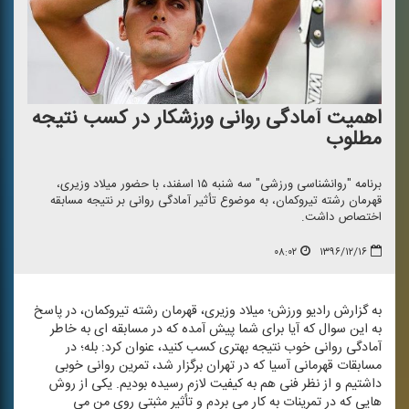
اهمیت آمادگی روانی ورزشكار در كسب نتیجه
مطلوب
برنامه "روانشناسی ورزشی" سه شنبه ۱۵ اسفند، با حضور میلاد وزیری،
قهرمان رشته تیروكمان، به موضوع تأثیر آمادگی روانی بر نتیجه مسابقه
اختصاص داشت.
۰۸:۰۲
۱۳۹۶/۱۲/۱۶
به گزارش رادیو ورزش؛ میلاد وزیری، قهرمان رشته تیروكمان، در پاسخ
به این سوال كه آیا برای شما پیش آمده كه در مسابقه ای به خاطر
آمادگی روانی خوب نتیجه بهتری كسب كنید، عنوان كرد: بله؛ در
مسابقات قهرمانی آسیا كه در تهران برگزار شد، تمرین روانی خوبی
داشتیم و از نظر فنی هم به كیفیت لازم رسیده بودیم. یكی از روش
هایی كه در تمرینات به كار می بردم و تأثیر مثبتی روی من می