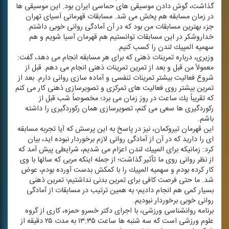
گذاشت، گوش دادن موسیقی های حماسی ایران بود. این موسیقی ها
در زمان مسابقه هم پخش می شد. مسابقات قهرمانی آسیای تهران
جزء بهترین مسابقات من بود كه در آن آمادگی روانی خوبی داشتم.
خداروشكر در این مسابقات توانستیم هم قهرمان آسیا شویم و هم
سهمیه المپیك لندن را كسب كنیم.
وزیری، درباره تمرینات ذهنی كه برای هر مسابقه انجام می دهد، گفت:
معمولاً من قبل و بعد از تمرین تمرینات ذهنی انجام می دهم. قبل از
شروع فعالیت بیشتر تمرینات تنفسی و آماده سازی روانی دارم. بعد از
تمرین بیشتر روی فعالیت های تمركزی و تصویرسازی ذهنی كار می كنم
كه تقریباً یك ساعت در روز زمان می برد؛ مخصوصاً شب قبل از
ركوردگیری ها سعی می كنم، تصویرسازی همان ركوردگیری را داشته
باشم.
این قهرمان تیروكمان، نیز در پاسخ به این پرسش كه آیا تجربه مسابقه
ای را دارید كه در آن از آمادگی روانی لازم برخوردار نبوده اید، بیان
كرد: زمانیكه برای المپیك لندن اعزام می شدیم، شرایطی پیش آمد كه
از نظر روانی روی ما تأثیر گذاشت؛ از جمله اینكه مربی كه سالها با وی
كار كرده بودم و سهمیه المپیك را با كمكش بدست آورده بودم، عوض
شد. ما حتی فرصت كافی برای تمرین بدنی نداشتیم؛ تمرین ذهنی
بسیار كمی هم انجام دادیم؛ به همین ترتیب در مسابقات از آمادگی
روانی خوبی برخوردار نبودیم.
برنامه روانشناسی ورزشی، با اجرای دكتر خسرو حمزه، كاری از گروه
علوم ورزشی است كه سه شنبه ها ساعت ۱۳:۳۵ به مدت ۲۵ دقیقه از