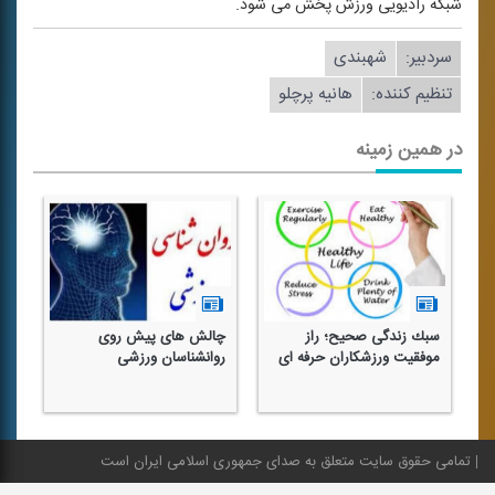
شبكه رادیویی ورزش پخش می شود.
سردبیر:
شهبندی
تنظیم كننده:
هانیه پرچلو
در همین زمینه
سبك زندگی صحیح؛ راز
چالش های پیش روی
آم
موفقیت ورزشكاران حرفه ای
روانشناسان ورزشی
مو
قا
تمامی حقوق سایت متعلق به صدای جمهوری اسلامی ایران است