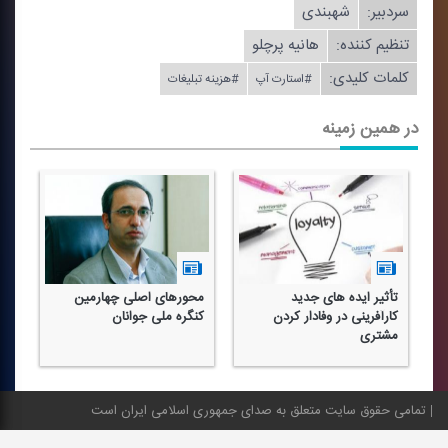
سردبیر:
شهبندی
تنظیم كننده:
هانیه پرچلو
کلمات کلیدی:
#استارت آپ
#هزینه تبلیغات
در همین زمینه
تأثیر ایده های جدید
محورهای اصلی چهارمین
بر
كارآفرینی در وفادار كردن
كنگره ملی جوانان
وی
مشتری
تمامی حقوق سایت متعلق به صدای جمهوری اسلامی ایران است