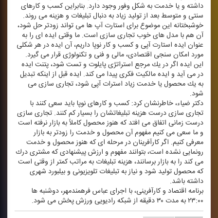
داشته و یا خدمت به شكل وفور وجود دارد. بنابراین كسب و كارهای
سنتی و متوسط بعد از تولید زیاد به دنبال تبلیغات و هزینه می روند.
خوشبختانه این موضوع برای استارت آپ ها می تواند زودتر حل شود،
آن هم با مدل های خوب تجاری سازی است. ما وقتی ایده ای را به
عنوان ایده استارت آپی و كسب و كار نوپا داریم، آن ایده در هر شكلی
مورد امكان سنجی اقتصادی، مالی و فنی و تكنولوژی قرار می گیرد.
این ایده اگر در یك مرجع استراتژی پایلوت و تست شود، پتنت ایده
در می آید و ایده مالكیت فكری پیدا می كند. ایده قبل از اینكه تبدیل
به یك محصول یا خدمت زیاد استرات آپی شود، تجاری سازی می
شود.
دكتر ضیاء، خاطرنشان كرد: كسب و كارهای نوپا باید سعی كنند با
تجاری سازی درست هزینه تبلیغاتشان را بسیار كم كنند. تجاری سازی
درست زمانی اتفاق می افتد كه هنوز محصول كاملاً به بازار نرفته است
و ما سعی می كنیم مفهوم آن محصول و خدمت را زودتر به بازار
معرفی كنیم. اگر كارآفرینان در مرحله ای كه هنوز محصول و خدمت
رونمایی نشده است، بتوانند مفهوم و ارزش پیشنهادی كه مشتری درك
می كند را به بازار برسانند، هزینه تبلیغات به مراتب كمتر از وقتی است
كه محصول تولید شود و نیاز به تبلیغات تلویزیونی و بیلبورد شهری
داشته باشد.
برنامه اقتصاد و كارآفرینی، با اجرای عباس فرهمندمهر، دوشنبه ها
۲۳:۰۰ به مدت ۳۰ دقیقه از شبكه رادیویی ورزش پخش می شود.