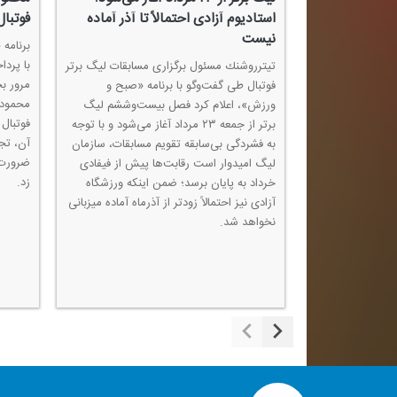
استادیوم آزادی احتمالاً تا آذر آماده
فوتبال
نیست
، بی‌ثباتی
برنامه
وسعه آكادمی‌ها و
با پردا
تیترروشنك مسئول برگزاری مسابقات لیگ برتر
كرد كه تغییرات
مرور ب
فوتبال طی گفت‌وگو با برنامه «صبح و
یزی بلندمدت را از
محمود 
ورزش»، اعلام كرد فصل بیست‌وششم لیگ
فریادشیران
فوتبال 
برتر از جمعه ۲۳ مرداد آغاز می‌شود و با توجه
ی جدید برای
آن، تجر
به فشردگی بی‌سابقه تقویم مسابقات، سازمان
لال، توسعه
ضرورت 
لیگ امیدوار است رقابت‌ها پیش از فیفادی
ز خدمات تخصصی
زد.
خرداد به پایان برسد؛ ضمن اینكه ورزشگاه
اری بازی‌های
آزادی نیز احتمالاً زودتر از آذرماه آماده میزبانی
 داد و در عین
نخواهد شد.
ری فوتبال پایه
ای، كمبود حامیان
بیا