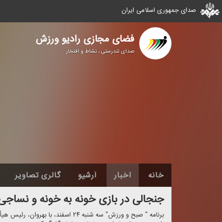
صدای جمهوری اسلامی ایران
فضای مجازی رادیو ورزش
صدای تندرستی ، نشاط و افتخار
خانه
اخبار
آرشیو
گالری تصاویر
جنجالی در بازی خونه به خونه و نساجی 
برنامه " صبح و ورزش" سه شنبه ۲۴ اسفند