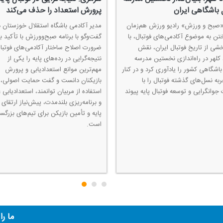
 باشگاهی ایران
پرورش استعداد را حذف می‌كند
 «صبح و ورزش» رادیو ورزش هم‌زمان
مدیر آكادمی باشگاه استقلال خوزستان د
ختن به موضوع آكادمی‌های فوتبال، با
گفت‌وگو با برنامه صبح‌وورزش با تأكید بر
خشی از تاریخ فوتبال ایران، نقش
ضرورت اصلاح ساختار آكادمی‌های فوتبا
كلهر در راه‌اندازی نخستین مدرسه
نتیجه‌گرایی در رده‌های پایه را یكی از
باشگاهی كشور را یادآوری كرد و در كنار
مهم‌ترین موانع استعدادیابی و پرورش
به نسل‌های گذشته فوتبال را با
بازیكنان دانست و گفت حمایت اصولی،
جوانگرایی و توسعه فوتبال پایه پیوند
استفاده از مربیان توانمند، استعدادیابی 
و برنامه‌ریزی بلندمدت، پیش‌نیاز ارتقای 
پایه و تأمین بازیكن برای تیم‌های بزرگس
است.
ما را