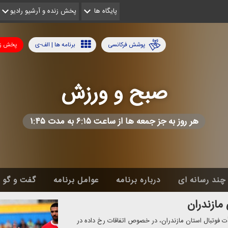
پایگاه ها
پخش زنده و آرشیو رادیو
پوشش فرکانسی
برنامه ها | الف-ی
پخش زن
صبح و ورزش
هر روز به جز جمعه ها از ساعت ۶:۱۵ به مدت ۱:۴۵
چند رسانه ای
درباره برنامه
عوامل برنامه
گفت و گو
مازندران
، با بهروان، رئیس هیأت فوتبال استان مازندران، در خصوص اتفاقات رخ داده در