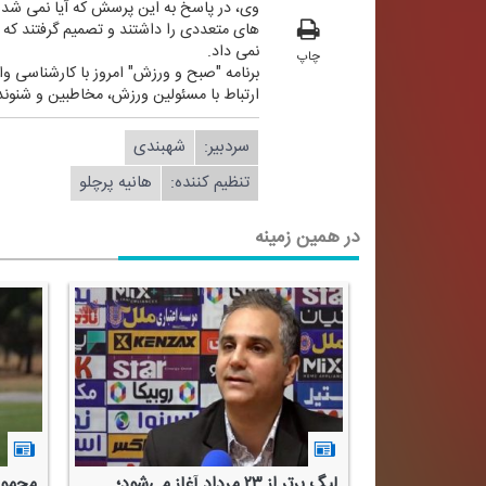
وی، در پاسخ به این پرسش كه آیا نمی شد 
های متعددی را داشتند و تصمیم گرفتند كه 
نمی داد.
چاپ
برنامه "صبح و ورزش" امروز با كارشناسی و
ارتباط با مسئولین ورزش، مخاطبین و شنوندگان همه روزه به ج
سردبیر:
شهبندی
تنظیم كننده:
هانیه پرچلو
در همین زمینه
ع اصلی رشد
لیگ برتر از ۲۳ مرداد آغاز می‌شود؛
محمود