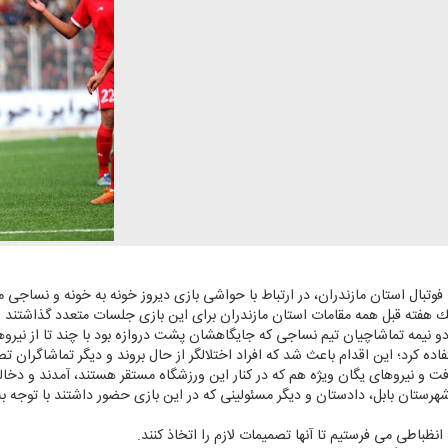
فوتبال استان مازندران، در ارتباط با حواشی بازی دیروز خونه به خونه و نساجی
ك هفته قبل همه مقامات استان مازندران برای این بازی جلسات متعدد گذاشتند و
دو نیمه تماشاچیان تیم نساجی كه جایگاهشان پشت دروازه بود با چند تا از نیرو
فاده كرد؛ این اقدام باعث شد كه افراد اختلالگر از حال بروند و دیگر تماشاگران تص
ت و نیروهای یگان ویژه هم كه در كنار این ورزشگاه مستقر هستند، آمدند و دخال
هرستان بابل، دادستان و دیگر مسئولینی كه در این بازی حضور داشتند با توجه ب
 انظباطی می فرستیم تا آنها تصمیمات لازم را اتخاذ كنند.