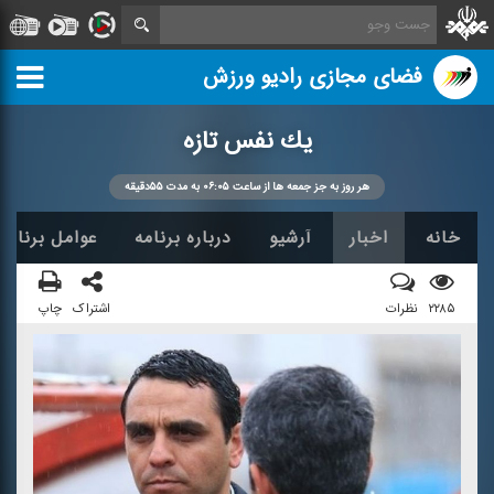
فضای مجازی رادیو ورزش
یك نفس تازه
هر روز به جز جمعه ها از ساعت ۰۶:۰۵ به مدت ۵۵دقیقه
خانه
اخبار
آرشیو
درباره برنامه
عوامل برنامه
۲۲۸۵
نظرات
اشتراک
چاپ