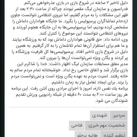
دلیل تاخیر ۲ ساعته در شروع بازی در بازی عذرخواهی می‌كنم.
فدراسیون و سازمان لیگ مقصر نبودند چراكه از ساعت ۲:۳۰ بعد از
ظهر این مشكلات را به مردم گفتیم، اما نیروی انتظامی نتوانست جلوی
ازدحام تماشاگران پرسپولیس را بگیرد. ما جایگاه هواداران داماش را
مشخص كرده بودیم، اما پرسپولیسی‌ها به آن جایگاه هجوم آوردند و
نیرو‌های انتظامی نتوانستد این موضوع را كنترل كنند.
وی، ادامه داد: حق قانونی هواداران داماش بود كه به ورزشگاه بیایند
و ما هم برای استقرار آن‌ها تمام تلاشمان را به كار گرفتیم. به همین
دلیل در شروع بازی تاخیر افتاد. پرسپولیسی‌ها كل ظرفیت ورزشگاه را
پر كردند و یگان ویژه نمی‌توانست آن‌ها را بیرون كند.
مدیر معلق مسابقات سازمان لیگ اظهار داشت: خدا را شاكرم این
بازی برگزار شد و اتفاق خاصی رخ نداد. خوشبختانه تمام مردم سالم به
خانه رفتند. امنیت مردم به عهده یگان ویژه است و نمی‌توانست مردم
را بزند. برای ایجاد تعامل نیاز به زمان داشتیم.
برنامه یك نفس تازه، امروز با اجرای مرادی روی آنتن رفت. این برنامه
هر روز ساعت ۶:۰۰ به مدت ۶۰ دقیقه از شبكه رادیویی ورزش تقدیم
شنوندگان می شود.
سردبیر:
شهبندی
شخصیت مهم خبری:
فتاحی
تنظیم كننده:
هانیه پرچلو