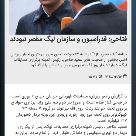
فتاحی: فدراسیون و سازمان لیگ مقصر نبودند
برنامه "یك نفس تازه" دوشنبه ۱۳ خرداد، ضمن مرور مهمترین اخبار ورزشی
اخیر، بخشی از صحبت های سعید فتاحی، رئیس كمیته برگزاری مسابقات
لیگ، درباره دیدار روز گذشته پرسپولیس و داماش را ارائه كرد.
۱۵:۳۷
۱۳۹۸/۰۳/۱۳
به گزارش رادیو ورزش؛ مسابقات قهرمانی جوانان جهان ۲ روزی است
در فیجی آغاز شده است و امروز نفر دوم تیم ملی وزنه برداری جوانان
بر روی تخته خواهد رفت. روح الله بیرانوند در گروه A دسته ۷۳
كیلوگرم بر روی تخته می رود. ركورد ورودی این وزنه بردار كشورمان
۳۱۷ كیلوگرم است.
سعید فتاحی، رئیس كمیته برگزاری مسابقات لیگ، پس از برگزاری
دیدار دو تیم پرسپولیس و داماش عنوان كرد: از تمام مردم ایران به