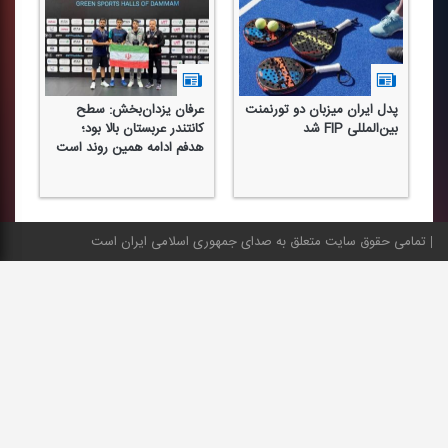
د
پدل ایران میزبان دو تورنمنت
عرفان یزدان‌بخش: سطح
رش
بین‌المللی FIP شد
كانتندر عربستان بالا بود؛
رو
هدفم ادامه همین روند است
گل
تمامی حقوق سایت متعلق به صدای جمهوری اسلامی ایران است