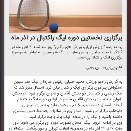
برگزاری نخستین دوره لیگ راكتبال در آذر ماه
برنامه زنده " ورزش ایران، ورزش های راكتی" روز سه شنبه ۲۱ آبان ماه در
گفتگو با مجید جلیلی، رئیس سازمان لیگ فدراسیون اسكواش به موضوع
برگزاری لیگ راكتبال پرداخت.
۰۸:۴۷
۱۳۹۸/۰۸/۲۲
به گزارش رادیو ورزش؛ مجید جلیلی، رئیس سازمان لیگ فدراسیون
اسكواش پیرامون برگزاری لیگ راكتبال بیان كرد: امسال مقرر شد كه
لیگ رسمی راكتبال در دو بخش آقایان و بانوان برگزار شود. در بخش
بانوان ۷ تیم و در بخش آقایان ۵ تیم در اولین دوره لیگ ثبت نام
كردند. امسال دسته بندی خاصی وجود ندارد و بصورت تیمهای
داوطلب برگزار می شود. امیدواریم در سالهای بعد مخاطبین بیشتری
داشته باشیم و لیگ را در سطح لیگ برتر و یك برگزار كنیم.
وی در ادامه افزود: لیگ امسال بصورت دوره ای برگزار می شود. دور
رفت ۲۰ تا ۲۲ آذر ماه در مجموعه انقلاب تهران و دور برگشت احتمالا در