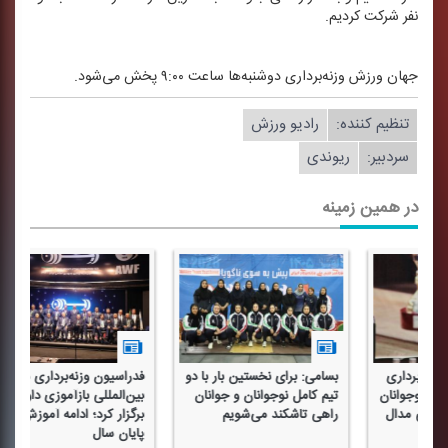
نفر شركت كردیم.
جهان ورزش وزنه‌برداری دوشنبه‌ها ساعت ۹:۰۰ پخش می‌شود.
تنظیم كننده:
رادیو ورزش
سردبیر:
ریوندی
در همین زمینه
خستین بار با دو
فدراسیون وزنه‌برداری سمینار
علی جباری هدایت تیم م
انان و جوانان
بین‌المللی بازآموزی داوران را
وزنه‌برداری عمان را بر عه
می‌شویم
برگزار كرد؛ ادامه آموزش‌ها تا
گرفت
پایان سال