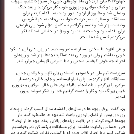
جهان۲۰۲۶ بیان كرد: دی ماه اردوهای خوبی در شیراز داشتیم، سهراب
مرادی و دو كمك مولایی و بهروزی خوب كار می‌كردند و بعد جنگ
رمضان شد و ۵۰ روز از اردوها دور بودند بعد اقدام كردیم برای
مسابقات و سفارت مصر درست جواب نمی‌داد بعد در آتش‌بس
وضعیت بهتر شد و تصمیم گرفتیم تیم كامل اعزام شود ولی فرصتی
برای اقدام نبود و دست بسته بود و ویزا در لحظاتی آمد كه فكر
می‌كردیم كنسل شده است.
ربیعی افزود: با سختی بسیار به مصر رسیدیم. در وزن های اول عملكرد
خوبی نداشتیم ولی در روزهای بعد عملكرد بچه‌ها بهتر شد و روزهای
آخر نتیجه خوبی گرفتیم. سختی راه با شیرینی قهرمانی جبران شد.
سرپرست تیم ملی در خصوص ایستادن پای تاپلو و خواندن جدول
مسابقات اظهار كرد: من پای تابلو ایستادم و جای خالی دودستیار
مرادی را پر كردم و یك انجام وظیفه بود. جای خالی مولایی و بهروزی
خیلی پررنگ بود و كار را دست گرفتیم خدا رو شكر سربلند بیرون
آمدیم.
وی گفت: برخی بچه ها در سال‌های گذشته مدال كسب كردند و پنجاه
روز دور بودن از فضای اردویی باعث شد بچه ها عقب‌گرد كنند. باز
بچه‌ها غیرت كردند و در رقابت وزنه‌های بالایی زدند. بچه ها از اوضاع
فنی احساس رضایت داشتند. برای مسابقات بزرگسالان نمی‌خواستیم
شركت كنیم و با اصرار آقای جلود كه با كمترین نفرات شركت كنند با دو