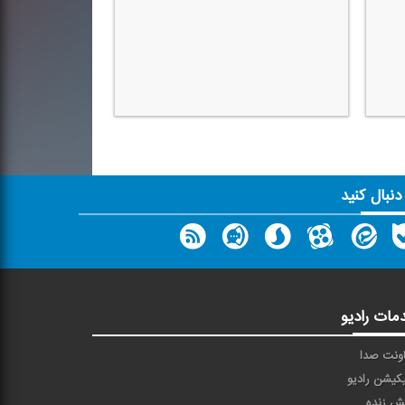
 دنبال کنید
مات رادیو
ونت صدا
یکیشن رادیو
ش زنده