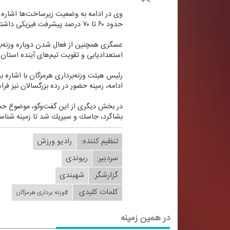
وی در ادامه به وضعیت زیرساخت‌ها اشاره كر
حدود ۶۰ تا ۷۰ درصد پیشرفت فیزیكی داشته و تكمیل آن می‌تواند بخش مهمی از مشكلات تمرینی وزنه‌برداری استان را كاهش دهد.
عسگری همچنین از فعال شدن دوباره وزنه‌برد
استعدادیابی و تقویت تیم‌های آینده استا
رئیس هیئت وزنه‌برداری هرمزگان با اشاره ب
ادامه، زمینه حضور در رده بزرگسالان نیز ف
در بخش دیگری از این گفت‌وگو، موضوع حما
بشاگرد، جاسك و سیریك شد تا زمینه شناسا
تنظیم كننده:
رادیو ورزش
سردبیر:
ریوندی
گزارشگر:
شهبندی
کلمات کلیدی:
#وزنه برداری هرمزگان
در همین زمینه