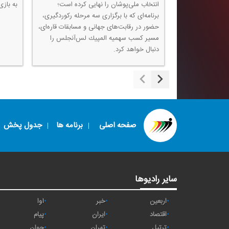
انتخاب ملی‌پوشان را نهایی كرده است؛
به بازی
برنامه‌ای كه با برگزاری سه مرحله ركوردگیری،
حضور در رقابت‌های جهانی و مسابقات قاره‌ای،
مسیر كسب سهمیه المپیك لس‌آنجلس را
دنبال خواهد كرد.
صفحه اصلی
برنامه ها
جدول پخش
سایر رادیوها
اربعین
خبر
آوا
اقتصاد
ايران
پیام
ترتیل
تهران
جوان