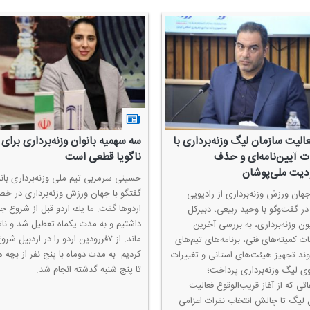
عالیت سازمان لیگ وزنه‌برداری با
سه سهمیه بانوان وزنه‌برداری برای
ت آیین‌نامه‌ای و حذف
ناگویا قطعی است
یت ملی‌پوشان
حسینی سرمربی تیم ملی وزنه‌برداری بانو
گفتگو با جهان ورزش وزنه‌برداری در 
جهان ورزش وزنه‌برداری از رادیویی
اردوها گفت: ما یك اردو قبل از شروع 
ر گفت‌وگو با وحید ربیعی، دبیركل
داشتیم و به مدت یكماه تعطیل شد و نات
ون وزنه‌برداری، به بررسی آخرین
ماند. از ۷فررودین اردو را در اردبیل شرو
ت كمیته‌های فنی، برنامه‌های تیم‌های
كردیم. به مدت دوماه با پنج نفر از بچه ه
وند تجهیز هیئت‌های استانی و تغییرات
تا پنج شنبه گذشته انجام شد.
ی لیگ وزنه‌برداری پرداخت؛
ی كه از آغاز قریب‌الوقوع فعالیت
 لیگ تا چالش انتخاب نفرات اعزامی