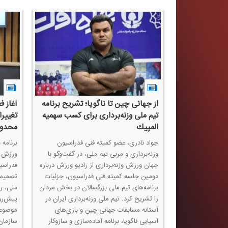
 انتخابی
از جهانی چین تا ناگویا؛ تشریح برنامه
آغاز ف
ربایجان شرقی
تیم ملی وزنه‌برداری برای كسب سهمیه
تغییرا
المپیك
محدود
رزش وزنه‌برداری»
ه وزنه‌برداری در
جواد نادری، عضو كمیته فنی فدراسیون
برنامه 
 برگزاری
وزنه‌برداری و مربی تیم ملی، در گفت‌وگو با
ورزش د
، و چالش‌های
جهان ورزش وزنه‌برداری از رادیو ورزش درباره
فدراسی
رشته مورد بررسی
دومین جلسه كمیته فنی فدراسیون، جزئیات
تصمیما
رگزاری انتخابات
برنامه‌های تیم ملی بزرگسالان در بخش مردان
ملی، ر
ه هیئت‌های
را تشریح كرد. تیم ملی وزنه‌برداری ایران در
پیش‌رو
 این گفت‌وگو
آستانه مسابقات جهانی چین و بازی‌های
موضوعات
آسیایی ناگویا، برنامه آماده‌سازی و سازوكار
سازمان