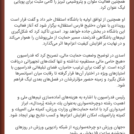
همچنین فعالیت ملوان و پتروشیمی تبریز را گامی مثبت برای پویایی
لیگ عنوان كرد.
او همچنین از توافق اولیه با باشگاه استقلال خبر داد و گفت قرار است
رویدادی با عنوان «خلیج فارس استقلال» برگزار شود كه آغاز فعالیت
این باشگاه در بخش جاده خواهد بود. اسدی تأكید كرد كه شكل‌گیری
تیم‌های باشگاهی قدرتمند، مسیر حمایت از ملی‌پوشان را هموار می‌كند
و در نهایت بر افزایش كیفیت اعزام‌ها اثر می‌گذارد.
اسدی در توضیح وضعیت حمایت مالی، تصریح كرد كه فدراسیون
«هیچ حامی مالی مستقیم» نداشته و تنها كمك‌های تجهیزاتی دریافت
كرده است. او گفت برای ترغیب حامیان، فضای تبلیغاتی فدراسیون با
امتیازهای ویژه در اختیار آن‌ها قرار گرفته تا رقابت میان اسپانسرها
شكل بگیرد و زمینه حضور مؤثرترشان در فصل‌های بعدی لیگ فراهم
شود.
رئیس فدراسیون با اشاره به هزینه‌های آماده‌سازی تیم‌های ملی و
اهمیت رشته دوچرخه‌سواری به‌عنوان یك «رشته پُرمدال»، ابراز
امیدواری كرد با ادامه حمایت‌های وزارت ورزش، كمیته ملی المپیك و
كمیته پارالمپیك، امكان افزایش اعزام‌ها و كسب نتایج بهتر ایجاد شود.
«جهان ورزش دو چرخه‌سواری» از شبكه رادیویی ورزش در روزهای
پنجشنبه ساعت ۱۵ پخش می‌شود.