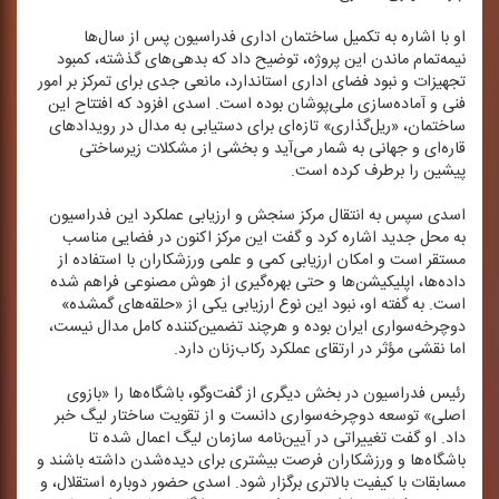
او با اشاره به تكمیل ساختمان اداری فدراسیون پس از سال‌ها
نیمه‌تمام ماندن این پروژه، توضیح داد كه بدهی‌های گذشته، كمبود
تجهیزات و نبود فضای اداری استاندارد، مانعی جدی برای تمركز بر امور
فنی و آماده‌سازی ملی‌پوشان بوده است. اسدی افزود كه افتتاح این
ساختمان، «ریل‌گذاری» تازه‌ای برای دستیابی به مدال در رویدادهای
قاره‌ای و جهانی به شمار می‌آید و بخشی از مشكلات زیرساختی
پیشین را برطرف كرده است.
اسدی سپس به انتقال مركز سنجش و ارزیابی عملكرد این فدراسیون
به محل جدید اشاره كرد و گفت این مركز اكنون در فضایی مناسب
مستقر است و امكان ارزیابی كمی و علمی ورزشكاران با استفاده از
داده‌ها، اپلیكیشن‌ها و حتی بهره‌گیری از هوش مصنوعی فراهم شده
است. به گفته او، نبود این نوع ارزیابی یكی از «حلقه‌های گمشده»
دوچرخه‌سواری ایران بوده و هرچند تضمین‌كننده كامل مدال نیست،
اما نقشی مؤثر در ارتقای عملكرد ركاب‌زنان دارد.
رئیس فدراسیون در بخش دیگری از گفت‌وگو، باشگاه‌ها را «بازوی
اصلی» توسعه دوچرخه‌سواری دانست و از تقویت ساختار لیگ خبر
داد. او گفت تغییراتی در آیین‌نامه سازمان لیگ اعمال شده تا
باشگاه‌ها و ورزشكاران فرصت بیشتری برای دیده‌شدن داشته باشند و
مسابقات با كیفیت بالاتری برگزار شود. اسدی حضور دوباره استقلال، و