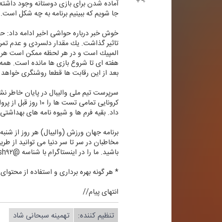
آماده شدن برای بازی دوستانه وجود داشته 
جا شویم كه ببینیم برنامه به چه شكل است.
خوش خبر درباره حواشی اخیر ادامه داد: حو
تاثیر گذاشت. یك مقدار دلسردی و عدم تمر
المپیك است و در هر لحظه ممكن است هر با
هفته ای تا شروع بازی ها مانده است. همه ر
بعد از این رقابت ها قطعا روشنگری خواهد
سرپرست تیم ملی والیبال در پایان خاطر نشا
كرونایی تمامی تس
داد. بقیه فرم ها و شیوه نامه های بهداشتی
برنامه جهان ورزش (والیبال) هر روز از شنبه تا پنج شنبه از ساعت ۹ص
باشید. ما را در اینستاگرام با شناسه @radiovarzesh۹۲ پیدا و همراهی كنید.
* هر گونه بهره برداری و استفاده از محتوای 
انتهای پیام//
تنظیم كننده:
تهمینه سبحانی شاد