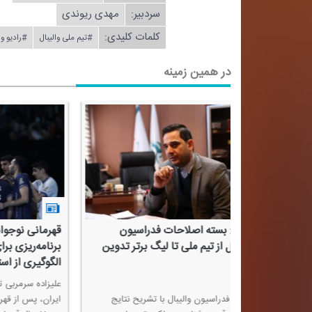
سردبیر:
مهدی ریوندی
کلمات کلیدی:
#تیم ملی والیبال
#رادیو 
در همین زمینه
ارزیابی دو هفته نخست تیم ملی
تیم ملی والیبال ایران از
والیبال؛ از خطای ارنج برابر فرانسه تا
نسل جدید برخوردار اس
نشانه‌های بهبود عملكرد
بهروز عطایی در برنامه «جهان
از رادیو ورزش با تحلیل شرای
والیبال ایران در لیگ ملت‌ها
برنامه «جهان ورزش والیبال» از شبكه رادیویی