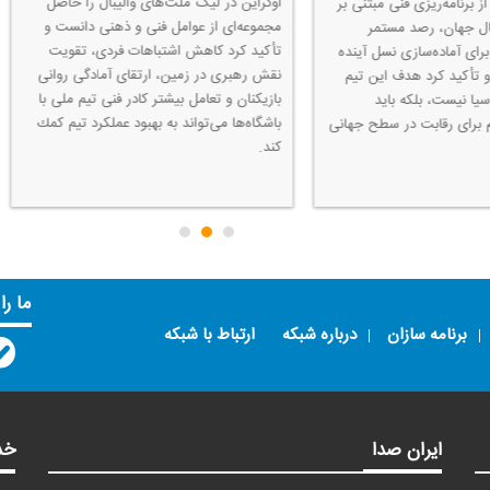
یب فعلی تیم را
خارجی ت
رادیو ورزش گفت: حال اردو تیم های ملی زیر
زی و پیشرفت در
تمرین كن
۱۸سال بسیار خوب است و بازیكنان باانگیزه در
بر ضرورت نگاه
بود اما 
حال آماده سازی هستند. از ۲۱فروردین دو اردو
بازیكنان تأكید
بدون پرد
را در شهرستان نور داشتیم و الان اردو چهارم
می‌پرداز
در ارومیه هستیم و به ۱۸ بازیكن رسیدیم. همه
سرتمرین 
بازیكنان رصد شدند و برای انتخاب فرصت
تمرین ع
داشتند. میزبانی استان‌های مختلف فرصتی
برای توسعه والیبال در همه جای ایران است.
ما را
برنامه سازان
درباره شبکه
ارتباط با شبکه
ایران صدا
خد