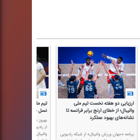
جی متعهد والیبال: توتولو از
روزشمار اردو تیم‌ملی والیبال تا برزی
ه مستقیم سرتمرین آمد
جهان‌ورزش
رپرست تیم ملی والیبال در ارتباط با
نظریان سرپرست تیم ملی والیبال در گفتگو
ش والیبال رادیو ورزش بیان كرد:
جهان‌ورزش والیبال در خصوص آخرین
راسیون تمام تلاش كرد كادر كامل
وضعیت تیم‌ملی بیان كرد: سرمربی تیم م