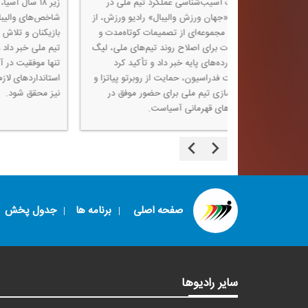
توانمندی بازیكنان جوان، ترك
ورزش با مرور عملكرد تیم ملی والیبال ایران
دارای ظرفیت بالا برای بازسا
در دو هفته نخست رقابت‌ها، خطای ارنج در
ادامه رقابت‌ها ارزیابی كرد و 
دیدار برابر فرانسه را یكی از مصادیق
مبتنی بر شایستگی در انتخاب 
ناهماهنگی فنی تیم دانست و در گفت‌وگو با
داشت.
جواد مهرگان، مدرس و مربی والیبال، بر
ضرورت حضور مؤثرتر كادر فنی و شناخت
بیشتر سرمربی از بازیكنان برای بهبود روند تیم
تأكید كرد.
صفحه اصلی
برنامه ها
جدول پخش
سایر رادیوها