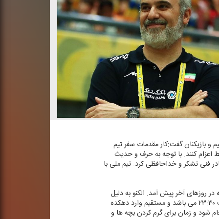
م و بازیكنان گفت:كار مقدمات سفر تیم
 اعزام كنند. با توجه به حرف و حدیث
یم، از كادر فنی تشكر و خداحافظی كرد. تیم ملی با
در روزهای آخر پیش آمد. الكنو به دلیل
خستگی زیاد بازیكنان تمرینات امروز را تعطیل كرد. ما روز شنبه هم یك نمرین سبك وزنه خواهیم داشت. زمان پرواز هم ساعت ۲۳:۳۰ می باشد و مستقیم وارد دهكده
 شود و زمان برای گرم كردن بچه ها و