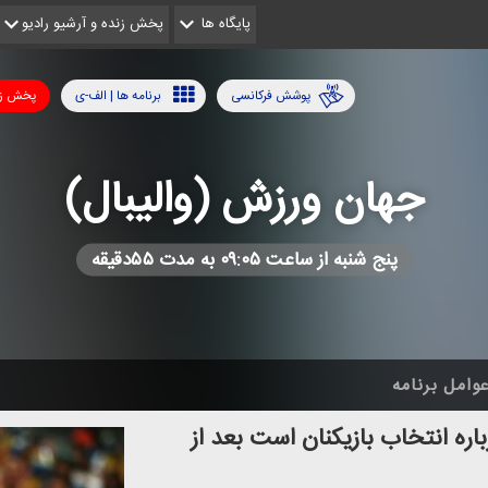
پایگاه ها
پخش زنده و آرشیو رادیو
پوشش فرکانسی
برنامه ها | الف-ی
پخش زن
جهان ورزش (والیبال)
پنج شنبه از ساعت ۰۹:۰۵ به مدت ۵۵دقیقه
وامل برنامه
اره انتخاب بازیكنان است بعد از