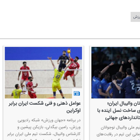
ورزش
 ظرفیت بالای
نگاه عدالت‌محور فدراسیون والیبال
كادرخار
ت
برای رشد و استعدایابی در همه جای
فرودگا
ایران
 ورزش والیبال»
نظریان س
ط تیم ملی
جهان ورز
شریفی سرپرست تیم‌ملی جوانان زیر ۱۸سال
، ضمن تأكید بر
رییس فد
سال در گفتگو با برنامه جهان ورزش والیبال از