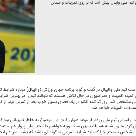
تیم ملی وایبال پیش آمد كه بر روی تمرینات و مسائل
 تیم ملی والیبال در گفت و گو با برنامه جهان ورزش (والیبال) درباره شرایط تی
میته المپیك و فدراسیون در حال تلاش هستند كه بتوانند تیم را در بهترین شرایط
و شایعات مختلف، ۱۲ نفر تیم ملی مشخص شد. روز گذشته الكنو در یك فضای بسیار خوب بعد از تمرین ت
ابقات المپیك خواهد شد.
اسامی تیم ملی زودتر از موعد عنوان كرد: این موضوع به خاطر تمریناتی بود كه 
مشخص نیست. چرا كه باید شرایط تمرینی به گونه ای باشد كه پشت سر هم انجام