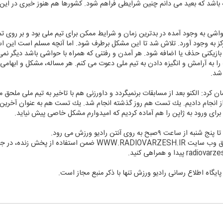
باشد كه بعید می دانم چنین شرایطی فراهم شود. كشورها هم هنوز خبری در این خ
اشی به وجود آمده در بدترین زمان و شرایط ممكن برای تیم ملی بود و بر روی ت
كز به وجود آورد. تلاش شد تا این مشكل برطرف شود. اما آنچه مسلم است این ا
زیكنی حذف یا اضافه شود. هر آمدن و رفتنی كه همراه با حواشی باشد دیگر نمی 
ا به آرامش و انگیزه دادن به تیم ملی دعوت می كنم. هر مساله، مشكل و ابهامی د
 شد.
ن كرد: الكنو بعد از مسابقات برنمیگردد و داورزنی هم با تاخیر به تیم ملی ملحق
ت ها را ۱۰ روز قبل از پرواز انجام دادیم. یك تست هم روز گذشته انجام شد. یك تست هم به عنوان
 برای ورود به ژاپن را هم آماده كردیم كه امیدوارم مشكل خاصی پیش نیاید.
بح به روی آنتن رادیو ورزش می رود.
مخاطبان در سر تا سر دنیا می توانید از طریق وب سایت DIOVARZESH.IR
پایگاه اطلاع رسانی رادیو ورزش تنها با ذكر منبع مجاز است.