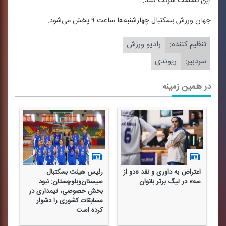
این نشست شركت كنند.
جهان ورزش بسكتبال چهارشنبه‌ها ساعت ۹ پخش می‌شود.
تنظیم كننده:
رادیو ورزش
سردبیر:
ریوندی
در همین زمینه
اعتراض به داوری و نقد «دو از
رئیس هیئت بسكتبال
مع
سه» در لیگ برتر بانوان
سیستان‌وبلوچستان: نبود
فد
بخش خصوصی، تیمداری در
جا
مسابقات كشوری را دشوار
كرده است