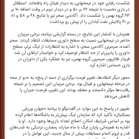
شكست رقبای خود در نیمه‌نهایی به دیدار فینال راه یافته‌اند. استقلال
در بازی نخست با نتیجه ۷۲ بر ۵۰ و در دیدار دوم در وقت اضافه ۷۰ بر
۶۳ گروه بهمن را شكست داد. آكادمی سحر نیز با نتایج ۶۸ بر ۵۸ و ۸۱
بر ۶۱ پالایش نفت آبادان را از پیش رو برداشت.
همزمان با انتشار این نتایج، در بسته گزارشی برنامه، برخی مربیان
حاضر در نیمه‌نهایی نسبت به سطح داوری مسابقات انتقاد كردند. سحر
آغنده، سرمربی آكادمی سحر، با اشاره به انتظارات از لیگ برتر، سطح
داوری را پایین‌تر از حد انتظار توصیف كرد و خواستار ارتقای آن شد.
فریناز طائرپور، سرمربی گروه بهمن، نیز به عملكرد یكی از داوران در
بازی حساس اشاره كرد.
محور دیگر انتقادها، تغییر فرمت برگزاری از «سه از پنج» به «دو از سه»
در مرحله نیمه‌نهایی و فینال بود. برخی مربیان این تصمیم را بر نتیجه
رقابت‌ها مؤثر دانستند و معتقد بودند این تغییر، فرصت جبران را
كاهش می‌دهد.
علیپور در پاسخ به این موارد در گفت‌وگو با برنامه «جهان ورزش
بسكتبال» تأكید كرد كه سازمان لیگ پیش‌تر به باشگاه‌ها اعلام كرده
بود بر اساس شرایط، امكان اصلاح تعداد بازی‌ها وجود دارد. او با
اشاره به همزمانی پایان لیگ با ماه مبارك رمضان، نزدیكی به شب‌های
قدر و لزوم اتمام مسابقات پیش از سال جدید، این عوامل را در