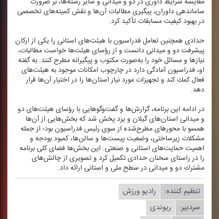
مقایسه شرایط داوری در دو و میدانی و سایر رشته‌ها، بر ضرورت
ساماندهی داوران، پیگیری مطالبات آن‌ها و نقش كمیته‌های تخصصی
در بهبود كیفیت مسابقات تأكید كرد.
حدادی همچنین تعامل فدراسیون با هیئت‌های استانی را یكی از اركان
پیشرفت دو و میدانی دانست و از رؤسای هیئت‌ها خواست مطالبات،
نیازها و مسائل خود را به‌صورت مكتوب و پیگیرانه مطرح كنند. به گفته
او، فدراسیون آمادگی دارد در چارچوب امكانات موجود به هیئت‌های
فعال كمك كند و تجهیزات مورد نیاز استان‌ها را در اختیار آن‌ها قرار
دهد.
در ادامه این برنامه، گزارش‌ها و گفت‌وگوهایی با رؤسای هیئت‌های دو
و میدانی استان‌های گیلان و یزد پخش شد كه بخش‌هایی از آن‌ها
همسو با محورهای مطرح‌شده از سوی رئیس فدراسیون بود؛ از جمله
مشكلات زیرساختی، وضعیت پیست‌ها و سالن‌ها، كمبود بودجه و
اهمیت حمایت‌های استانی و صنعتی. این بخش‌ها فضای كلی برنامه
را در راستای سخنان حدادی تكمیل كرد و تصویری از چالش‌های
مشترك دو و میدانی در سطح ملی و استانی ارائه داد.
تنظیم كننده:
رادیو ورزش
سردبیر:
ریوندی