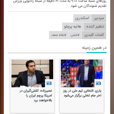
روزهای شنبه ساعت ۹:۰۰ به مدت ۶۰ دقیقه از شبكه رادیویی ورزش
تقدیم شنوندگان می شود.
سردبیر:
اسكندری
تنظیم كننده:
هانیه پرچلو
کلمات کلیدی:
#كشتی
#نقاط ضعف
در همین زمینه
یاری: انتخابی تیم ملی در روز
نصیرزاده: كشتی‌گیران در
آخر جام تختی برگزار می‌شود
امریكا پرچم ایران را
بالا‌خواهند برد