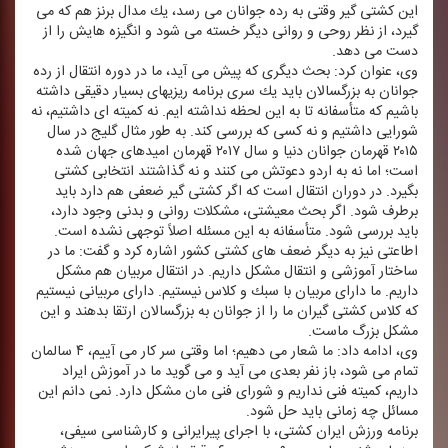
این كشتی گیر وقتی به رده جوانان می رسد، یك مدال برنز هم كه می
گیرد، از نظر روحی و روانی دیگر خسته می شود و انگیزه هایش را از
دست می دهد.
وی، عنوان كرد: بحث دیگری كه پیش می آید، ما در دوره انتقال از رده
جوانان به بزرگسالان باید یك سری برنامه ریزیهای بسیار دقیقی داشته
باشیم كه متأسفانه تا به این لحظه نداشته ایم. نه كمیته ای داشتیم، نه
شورایی داشتیم و نه كسی كه بررسی كند. به طور مثال گلیج در سال
۲۰۱۵ قهرمان جوانان دنیا و سال ۲۰۱۷ قهرمان امیدهای جهان شده
است؛ اما نه به اردو دعوتش می كنند و نه گذاشتند انتخابی كشتی
بگیرد. در دوران انتقال است كه اگر كشتی گیر ضعفی هم دارد باید
برطرف شود. اگر بحث معیشتی، مشكلات روانی و بدنی وجود دارد،
باید بررسی شود. متأسفانه به این مسئله اصلاً توجهی نشده است.
اطاعتی نیز به دیگر ضعف های كشتی كشور اشاره كرد و گفت: ما در
ساختار آموزشی و انتقال مشكل داریم. در انتقال مربیان هم مشكل
داریم. ما دارای مربیان با سبك و كلاس نیستیم. دارای مربیانی نیستیم
كه كلاس كشتی گیران ما را از جوانان به بزرگسالان ارتقا بدهند و این
مشكل بزرگ ماست.
وی، ادامه داد: ما شعار می دهیم؛ اما وقتی سر كار می آییم، ۴ سالمان
تمام می شود، باز نفر بعدی می آید و می گوید ما در آموزش ایراد
داریم، كمیته فنی نداریم و شورای فنی مان مشكل دارد. نمی دانم این
مسائل چه زمانی باید حل شود.
برنامه ورزش ایران كشتی، با اجرای پیرایرانی و كارشناسی سیفی،