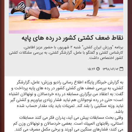
نقاط ضعف كشتی كشور در رده های پایه
برنامه "ورزش ایران كشتی" شنبه ۲ شهریور، با حضور عزیز اطاعتی،
كارشناس كشتی و گفتگو با عامل، گزارشگر كشتی، به بررسی مشكلات كشتی
كشور اختصاص داشت.
۱۵:۲۶
۱۳۹۸/۰۶/۰۲
به گزارش خبرنگار پایگاه اطلاع رسانی رادیو ورزش؛ عامل، گزارشگر
كشتی، به بررسی ضعف های كشتی كشور در رده های پایه پرداخت و
گفت: به اعتقاد من برگزاری مسابقه در رده خردسالان و نونهالان اشتباه
است؛ حتی در رده نوجوانان هم نباید فشار زیادی بیاوریم و كشتی گیر
نباید وزنه سنگینی را بلند كند. تمرینات باید یك مقدار حساب شده
باشد.
وقتی بحث مسابقات پیش می آید، پدران فكر می كنند مسابقات
استانی، رقابتهای المپیك است. بعضی خردسالان و نونهالان وزن كم
می كنند؛ فشارهای سنگین می آورند و برخی مكمل مصرف می كنند.