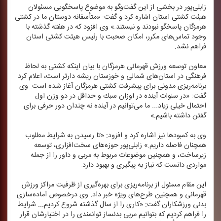
زابلی‌پور در بخشی از این گفت‌وگو به موضوع پاسخگویی مسئولان
هیئت كشتی استان اشاره كرد و گفت: «متأسفانه دوستان ما در كشتی
هرمزگان پاسخگو نبودند و نیستند.» وی افزود كه در هفته گذشته با
وجود تماس‌های مكرر، امكان صحبت با رئیس هیئت كشتی استان
فراهم نشد.
معاون توسعه ورزش قهرمانی هرمزگان با بیان اینكه كشتی به لحاظ
فرهنگی در استان‌های شمالی و خوزستان ریشه دارتر است، اعلام كرد
برنامه‌ریزی مدونی برای پیشرفت كشتی هرمزگان آغاز شده است. وی
گفت: «در سنوات آینده در اوزان سبك و حداقل در دو وزن اول
احتمال خیلی زیاد... ما می‌توانیم در آینده نه چندان دور حرفی برای
گفتن داشته باشیم.»
وی به كمبودها نیز اشاره كرد و افزود: «تا رسیدن به شرایط مطلوب
همچنان فاصله داریم.» زابلی‌پور حوزه‌های سخت‌افزاری، توسعه
زیرساخت، و همچنین موضوعات مربوط به مربی و داور را از جمله
مواردی دانست كه نیاز به پیگیری و بهبود دارد.
این مقام مسئول از برنامه‌ریزی برای بهره‌گیری از ظرفیت مراكز ورزش
قهرمانی و همچنین طرح‌های ویژه خبر داد. وی درخصوص آماده‌سازی
بدنی ورزشكاران گفت: «كاری را از سال گذشته شروع كردیم... شرایط
را فراهم كردیم كه بتوانیم مربی بدنساز توانمندی را در اختیارشان قرار