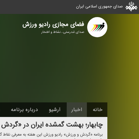
صدای جمهوری اسلامی ایران
فضای مجازی رادیو ورزش
صدای تندرستی ، نشاط و افتخار
خانه
اخبار
آرشیو
درباره برنامه
ع
چابهار؛ بهشت گمشده ایران در «گردش 
برنامه «گردش و ورزش» رادیو ورزش این هفته به معرفی نقاط گ