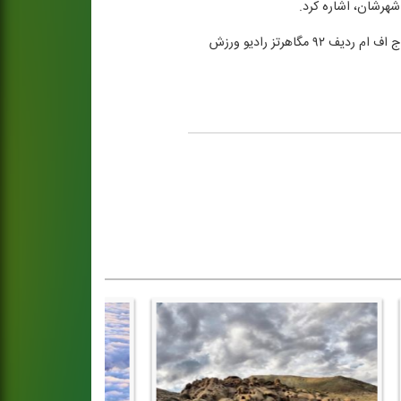
شهرشان، اشاره كرد.
برنامه «گردش و ورزش» جمعه ۲۶ فروردین ماه از ساعت ۷:۱۰، به تهیه كنندگی فرما غریب نژاد و گویندگی اختر زورقچیان از موج اف ام ردیف ۹۲ مگاهرتز رادیو ورزش