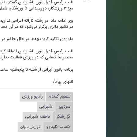
میز ۳ ورزشكار، دوومیدانی ۵ ورزشكار، شطرنج ۲ ورزشكار به این مسابقات اعزام می‌شوند.
در كشور مالزی برگزار می‌شود كه در آن مسا
داوودی تاكید كرد: بچه‌ها در حال حاضر در ا
نایب رئیس فدراسیون ناشنوایان اضافه كرد: ب
مخصوصاً كسانی كه در ورزش فعالیت ندارند. 
برنامه بانوی ایرانی از شنبه تا پنجشنبه ساعت ۸ از شبكه رادیویی ورزش موج اف ام ردیف ۹۲ مگاهرتز تقدیم شنوندگان می
انتهای پیام/
تنظیم كننده:
رادیو ورزش
سردبیر:
شهرابی
گزارشگر:
فاطمه شهرابی
کلمات کلیدی:
#ورزش بانوان