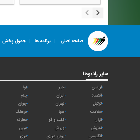
صفحه اصلی
برنامه ها
جدول پخش
سایر رادیوها
اربعین
خبر
آوا
اقتصاد
ايران
پیام
ترتیل
تهران
جوان
سلامت
صبا
فرهنگ
قرآن
گفت و گو
معارف
نمایش
ورزش
عربی
انگلیسی
برون مرزی
دری