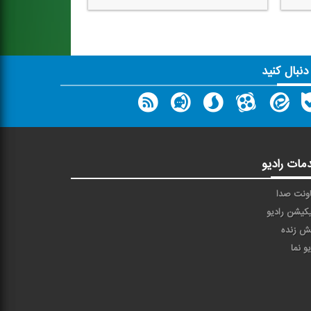
 دنبال کنید
مات رادیو
ونت صدا
یکیشن رادیو
ش زنده
یو نما