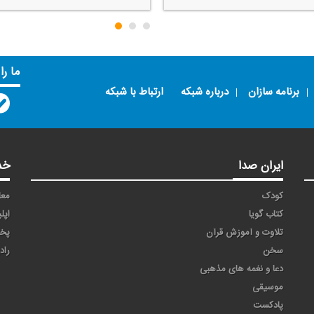
ما را
برنامه سازان
درباره شبکه
ارتباط با شبکه
ایران صدا
خد
کودک
معا
کتاب گویا
اپل
تلاوت و آموزش قرآن
پخ
سخن
راد
دعا و نغمه های مذهبی
موسیقی
پادکست