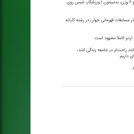
نایب رئیس فدراسیون ناشنوایان گفت: با توجه به اوزان اعلامی از طرف فدراسیون جهانی، در رشته جودو ۲ تا ۳ وزن، تكواندو ۶ وزن، بدمینتون ۱ ورزشكار، تنیس روی
مه داد: در رشته كاراته اعزامی نداریم، زیرا در سطح آسیا از طرف كشورهای دیگر آمادگی وجود نداشت. ولی ۲۵ تا ۳۰ آذر مسابقات قهرمانی جهان در رشته كاراته
 اردو كاملاً مشهود است.
نند راحت‌تر در جامعه زندگی كنند،
ی داریم.