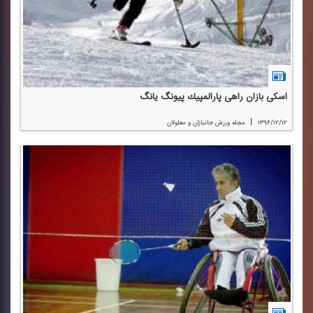
اسكی بازان راهی پارالمپیك پیونگ یانگ
|
۱۳۹۶/۱۲/۱۲
مجله ورزش جانبازان و معلولان