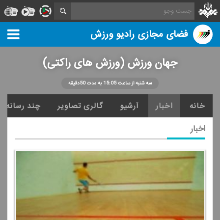
فضای مجازی رادیو ورزش
جهان ورزش (ورزش های راكتی)
سه شنبه از ساعت 15:05 به مدت 50دقیقه
خانه
اخبار
آرشیو
گالری تصاویر
چند رسانه ا
اخبار