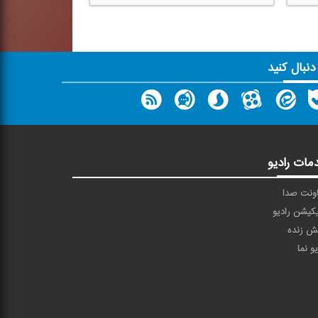
 دنبال کنید
مات رادیو
ونت صدا
یکیشن رادیو
ش زنده
یو نما