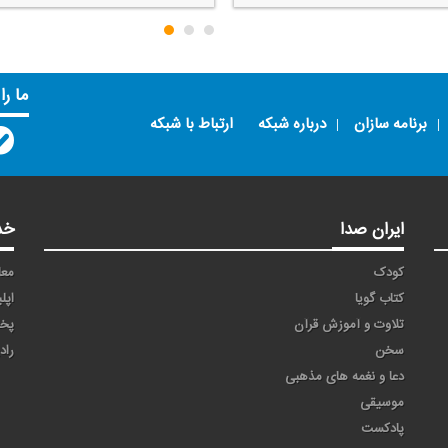
ما را
برنامه سازان
درباره شبکه
ارتباط با شبکه
ایران صدا
خد
کودک
معا
کتاب گویا
اپل
تلاوت و آموزش قرآن
پخ
سخن
راد
دعا و نغمه های مذهبی
موسیقی
پادکست