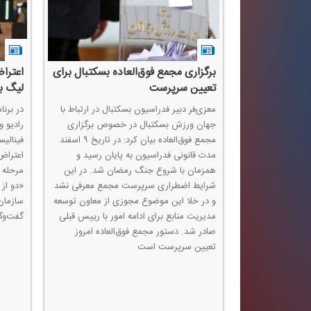
ره و پنج‌نفره
برگزاری مجمع فوق‌العاده بسكتبال برای
اعتراض
 داشت
تعیین سرپرست
لیگ بر
كتبال در ارتباط
معزی‌فر دبیر فدراسیون بسكتبال در ارتباط با
در برن
در خصوص برنامه
جهان ورزش بسكتبال در خصوص برگزاری
رادیو 
رد: در سال
مجمع فوق‌العاده بیان كرد: در تاریخ ۹ اسفند
فینالیس
خصوص تمدید
مدت قانونی فدراسیون به پایان رسید و
اعتراض
یم.قرارداد
همزمان با شروع جنگ رمضان شد. در این
مرحله ن
وره فدراسیون
شرایط اضطراری سرپرست مجمع معرفی نشد
«دو از
 تصمیم بر این شد
و در خلا این موضوع مجوزی از معاون توسعه
سازمان
ص پنجره های
مدیریت منابع برای ادامه امور با رییس قبلی
گفت‌وگو
اشتیم تا زمانی
صادر شد. دستور مجمع فوق‌العاده امروز
آسیب های زیادی
تعیین سرپرست است
 انجام است. هفته
ولوس شروع خواهد