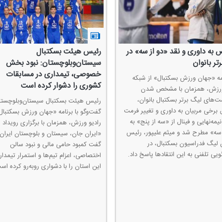
 به داوری و نقد «دو از سه» در
رئیس هیئت بسكتبال
تر بانوان
سیستان‌وبلوچستان: نبود بخش
خصوصی، تیمداری در مسابقات
امه «جهان ورزش بسكتبال» از شبكه
كشوری را دشوار كرده است
ورزش، همزمان با مشخص شدن
ت‌های لیگ برتر بسكتبال بانوان،
رئیس هیئت بسكتبال سیستان‌وبلوچستا
 برخی مربیان به داوری و تغییر فرمت
گفت‌وگو با برنامه «جهان ورزش بسكتبال
یمه‌نهایی و فینال از «سه از پنج» به
رادیو ورزش، همزمان با برگزاری رویداد 
 سه» مطرح شد و میثم علیپور، رئیس
«ایران جان، سیستان و بلوچستان ایران
 لیگ فدراسیون بسكتبال، در
گفت كمبود حامی مالی و نبود سالن
یی تلفنی به این انتقادها پاسخ داد.
اختصاصی، اعزام تیم‌ها و استمرار تیمدار
این استان را با دشواری روبه‌رو كرده اس