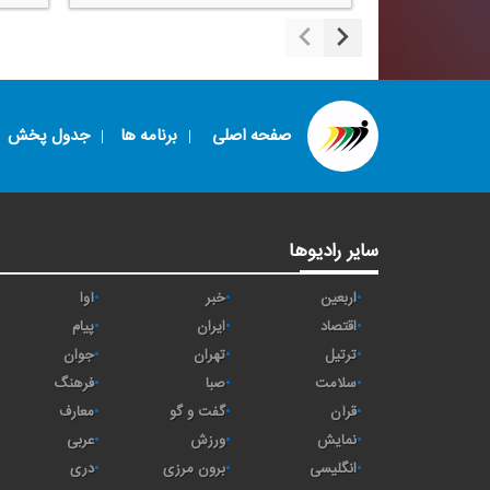
صفحه اصلی
برنامه ها
جدول پخش
سایر رادیوها
اربعین
خبر
آوا
اقتصاد
ايران
پیام
ترتیل
تهران
جوان
سلامت
صبا
فرهنگ
قرآن
گفت و گو
معارف
نمایش
ورزش
عربی
انگلیسی
برون مرزی
دری