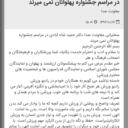
در مراسم جشنواره پهلوانان نمی میرند
معاونت صدا
۱۵:۰۷
۱۳۹۶/۱۰/۱۶
سخنرانی معاونت صدا دكتر حمید شاه آبادی در مراسم جشنواره
پهلوانان نمی میرند
بسم الله الرحمن الرحیم
با سلام و ادب و احترام خدمت یكایك شما ورزشكاران و فرهیختگان و
اصحاب فرهنگ و هنر
خیر مقدم عرض می كنم به پیشكسوتان ارزشمند و پهلوان و نمایندگان
مجلس شورای اسلامی و نمایندگان فدراسیون ها و شخصیت های
محترم ورزشی
خسته نباشید می گویم به همكاران خودم در رادیو ورزش.
رادیو ورزش هر صبح كار خود را با امیدبخشی و انگیزه آفرینی آغاز می
كند و تا نیمه های شب با برنامه های خوب ورزشی با مردم همدل و
همراه است
تعریف واضح و روشنی از ورزش داریم آنچه كه ما را وادار می كند بدن
خودرا سالم نگه داریم و این یك ماموریت والا است. بدن ما امانت
الهی است. ورزش بدن را تقویت می كند و نیاز جدی انسان به ورزش
انكارناپذیراست. حفظ و نگه داری از بدن كاركرد مهم ورزش است. با
ورزش كردن خود و دیگران را تشویق می كنیم این امانت الهی را سالم