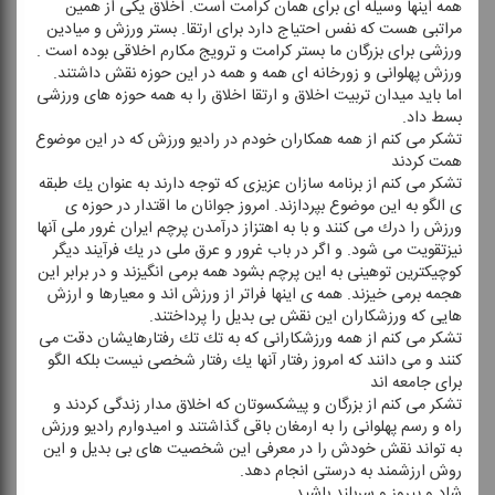
همه اینها وسیله ای برای همان كرامت است. اخلاق یكی از همین
مراتبی هست كه نفس احتیاج دارد برای ارتقا. بستر ورزش و میادین
ورزشی برای بزرگان ما بستر كرامت و ترویج مكارم اخلاقی بوده است .
ورزش پهلوانی و زورخانه ای همه و همه در این حوزه نقش داشتند.
اما باید میدان تربیت اخلاق و ارتقا اخلاق را به همه حوزه های ورزشی
بسط داد.
تشكر می كنم از همه همكاران خودم در رادیو ورزش كه در این موضوع
همت كردند
تشكر می كنم از برنامه سازان عزیزی كه توجه دارند به عنوان یك طبقه
ی الگو به این موضوع بپردازند. امروز جوانان ما اقتدار در حوزه ی
ورزش را درك می كنند و با به اهتزاز درآمدن پرچم ایران غرور ملی آنها
نیزتقویت می شود. و اگر در باب غرور و عرق ملی در یك فرآیند دیگر
كوچیكترین توهینی به این پرچم بشود همه برمی انگیزند و در برابر این
هجمه برمی خیزند. همه ی اینها فراتر از ورزش اند و معیارها و ارزش
هایی كه ورزشكاران این نقش بی بدیل را پرداختند.
تشكر می كنم از همه ورزشكارانی كه به تك تك رفتارهایشان دقت می
كنند و می دانند كه امروز رفتار آنها یك رفتار شخصی نیست بلكه الگو
برای جامعه اند
تشكر می كنم از بزرگان و پیشكسوتان كه اخلاق مدار زندگی كردند و
راه و رسم پهلوانی را به ارمغان باقی گذاشتند و امیدوارم رادیو ورزش
به تواند نقش خودش را در معرفی این شخصیت های بی بدیل و این
روش ارزشمند به درستی انجام دهد.
شاد و پیروز و سربلند باشید