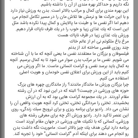
نگه داریم و حداكثر بهره مندی از آن را داشته باشیم.
این بهره مندی برای كمال و مراتب بالاتر است. بدن به ورزش نیاز دارد
و با این حركت ها و نرمش ها تلاش مان را در مسیر تكامل انجام می
دهیم اما اگر نفس ما و طینت ما پالایش و كمال پیدا نكرده باشد مثل
این است كه یك غذای زیبا و خوب را در یك ظرف ناپاك قرار دهیم.
ورزش یك غذای زیبا در ظرف ناپاك هست
مرغ باغ ملكوتم نی ام از عالم خاك
چند روزی قفسی ساخته اند از بدنم
فیلسوفان و بزرگان ما معتقدند نفس ما یعنی آنچه كه ما با آن شناخته
می شویم. نفس ما بر مركب بدن سوار می شود تا به كمال برسیم. آنچه
به كمال باید برسد نفس و كرامت انسانی ماست. ما اگر ورزش می
كنیم باید از این ورزش برای اعتلای نفس خودمان و هویت اصلی
استفاده می كنیم.
چرا بزرگان ورزش ما ماندگار ماندند؟ راز ماندگاری چهره های بزرگ
حوزه های ورزشی در چیست؟ البته كه در این نبود كه در آن رشته
مقام آوردند. در یك مجموعه كرامت هایی بود كه به آن ارزش
بخشیدند. تختی را مردانگی تختی، تختی كرد آنچه هویت واقعی آن را
نشان می داد. رادیو برای برنامه ریزی و برای ترویج سبك زندگی، روی
این عنصر تاكید دارد. رادیو ورزش اگر چه برای معرفی رشته های
ورزشی، كسانی كه با تكنیك های ورزشی در جهان مقام آورند است
برنامه دارد لیكن هدف یك چیز بالاتر است. ماموریت نگه داشت بدن
رو انجام می دهند برای اینكه آدم "كرامت انسانی" خود را تجربه كند.